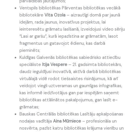
pārvaldības jautājumos;
Ventspils bibliotēkas Pārventas bibliotēkas vecākā
bibliotekāre
Vita Ozola
– aizrautīgi domā par jaunā
idejām, rada jaunus, inovatīvus projektus, lai
ieinteresētu grāmatu lasīšanā, izveidojusi video sēriju
“Lasi ar garšu”, kurā iepazīstina ar grāmatām, lasot
fragmentus un gatavojot ēdienu, kas darbā
pieminēts;
Kuldīgas Galvenās bibliotēkas sabiedrisko attiecību
speciāliste
Itija Vespere
– 21. gadsimta bibliotekārs,
daudz ieguldījusi inovatīvā, aktīvā darbā bibliotēkas
virtuālajā vidē rodot tiešsaistes risinājumus, kā arī
veidojot viegli uztveramas un gaumīgas infografikas,
kas informē iedzīvotājus gan par iespējām saņemt
bibliotēkas attālinātos pakalpojumus, gan lasīt e-
grāmatas;
Bauskas Centrālās bibliotēkas Lasītāju apkalpošanas
nodaļas vadītāja
Aina Mūrniece
– profesionāla un
nosvērta, pazīst katru bibliotēkas krājuma vienību un