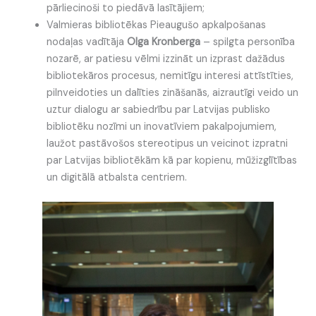
pārliecinoši to piedāvā lasītājiem;
Valmieras bibliotēkas Pieaugušo apkalpošanas
nodaļas vadītāja
Olga Kronberga
– spilgta personība
nozarē, ar patiesu vēlmi izzināt un izprast dažādus
bibliotekāros procesus, nemitīgu interesi attīstīties,
pilnveidoties un dalīties zināšanās, aizrautīgi veido un
uztur dialogu ar sabiedrību par Latvijas publisko
bibliotēku nozīmi un inovatīviem pakalpojumiem,
laužot pastāvošos stereotipus un veicinot izpratni
par Latvijas bibliotēkām kā par kopienu, mūžizglītības
un digitālā atbalsta centriem.