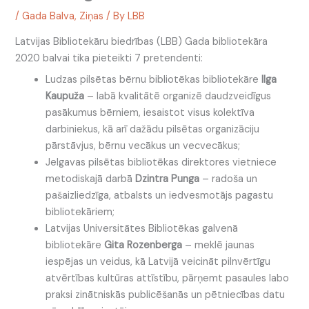
/
Gada Balva
,
Ziņas
/ By
LBB
Latvijas Bibliotekāru biedrības (LBB) Gada bibliotekāra
2020 balvai tika pieteikti 7 pretendenti:
Ludzas pilsētas bērnu bibliotēkas bibliotekāre
Ilga
Kaupuža
– labā kvalitātē organizē daudzveidīgus
pasākumus bērniem, iesaistot visus kolektīva
darbiniekus, kā arī dažādu pilsētas organizāciju
pārstāvjus, bērnu vecākus un vecvecākus;
Jelgavas pilsētas bibliotēkas direktores vietniece
metodiskajā darbā
Dzintra Punga
– radoša un
pašaizliedzīga, atbalsts un iedvesmotājs pagastu
bibliotekāriem;
Latvijas Universitātes Bibliotēkas galvenā
bibliotekāre
Gita Rozenberga
– meklē jaunas
iespējas un veidus, kā Latvijā veicināt pilnvērtīgu
atvērtības kultūras attīstību, pārņemt pasaules labo
praksi zinātniskās publicēšanās un pētniecības datu