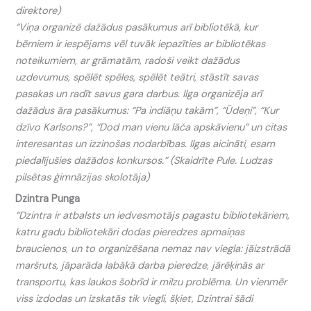
direktore)
“Viņa organizē dažādus pasākumus arī bibliotēkā, kur
bērniem ir iespējams vēl tuvāk iepazīties ar bibliotēkas
noteikumiem, ar grāmatām, radoši veikt dažādus
uzdevumus, spēlēt spēles, spēlēt teātri, stāstīt savas
pasakas un radīt savus gara darbus. Ilga organizēja arī
dažādus āra pasākumus: “Pa indiāņu takām”, “Ūdeņi”, “Kur
dzīvo Karlsons?”, “Dod man vienu lāča apskāvienu” un citas
interesantas un izzinošas nodarbības. Ilgas aicināti, esam
piedalījušies dažādos konkursos.” (Skaidrīte Pule. Ludzas
pilsētas ģimnāzijas skolotāja)
Dzintra Punga
“Dzintra ir atbalsts un iedvesmotājs pagastu bibliotekāriem,
katru gadu bibliotekāri dodas pieredzes apmaiņas
braucienos, un to organizēšana nemaz nav viegla: jāizstrādā
maršruts, jāparāda labākā darba pieredze, jārēķinās ar
transportu, kas laukos šobrīd ir milzu problēma. Un vienmēr
viss izdodas un izskatās tik viegli, šķiet, Dzintrai šādi