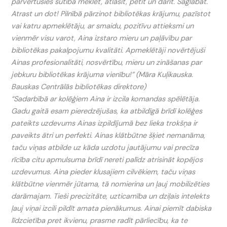
pārvērtusies sūtībā meklēt, atlasīt, pētīt un darīt. Saglabāt.
Atrast un dot! Pilnībā pārzinot bibliotēkas krājumu, pazīstot
vai katru apmeklētāju, ar smaidu, pozitīvu attieksmi un
vienmēr visu varot, Aina izstaro mieru un paļāvību par
bibliotēkas pakalpojumu kvalitāti. Apmeklētāji novērtējuši
Ainas profesionalitāti, nosvērtību, mieru un zināšanas par
jebkuru bibliotēkas krājuma vienību!” (Māra Kuļikauska.
Bauskas Centrālās bibliotēkas direktore)
“Sadarbībā ar kolēģiem Aina ir izcila komandas spēlētāja.
Gadu gaitā esam pieredzējušas, ka atbildīgā brīdī kolēģes
pateikts uzdevums Ainas izpildījumā bez lieka trokšņa ir
paveikts ātri un perfekti. Ainas klātbūtne šķiet nemanāma,
taču viņas atbilde uz kāda uzdotu jautājumu vai precīza
rīcība citu apmulsuma brīdī nereti palīdz atrisināt kopējos
uzdevumus. Aina pieder klusajiem cilvēkiem, taču viņas
klātbūtne vienmēr jūtama, tā nomierina un ļauj mobilizēties
darāmajam. Tieši precizitāte, uzticamība un dziļais intelekts
ļauj viņai izcili pildīt amata pienākumus. Ainai piemīt dabiska
līdzcietība pret ikvienu, prasme radīt pārliecību, ka te