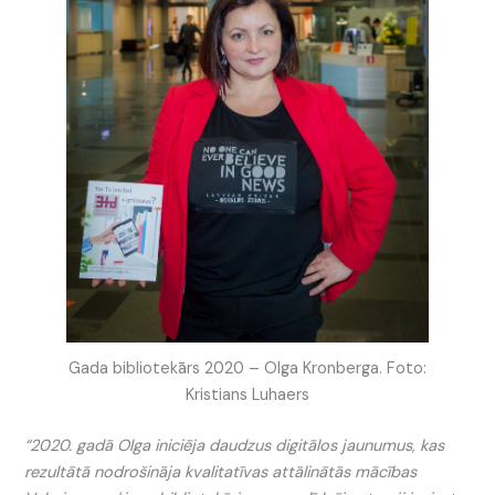
Gada bibliotekārs 2020 – Olga Kronberga. Foto:
Kristians Luhaers
“2020. gadā Olga iniciēja daudzus digitālos jaunumus, kas
rezultātā nodrošināja kvalitatīvas attālinātās mācības