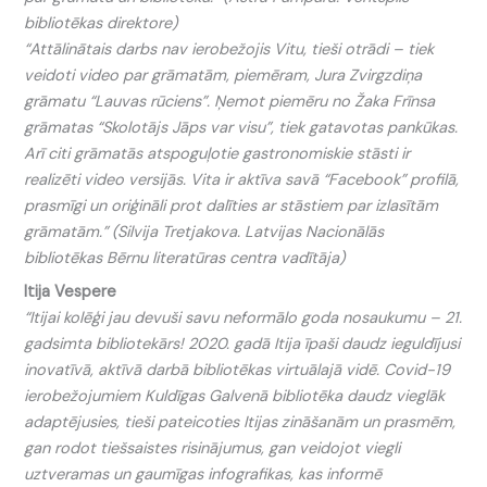
bibliotēkas direktore)
“Attālinātais darbs nav ierobežojis Vitu, tieši otrādi – tiek
veidoti video par grāmatām, piemēram, Jura Zvirgzdiņa
grāmatu “Lauvas rūciens”. Ņemot piemēru no Žaka Frīnsa
grāmatas “Skolotājs Jāps var visu”, tiek gatavotas pankūkas.
Arī citi grāmatās atspoguļotie gastronomiskie stāsti ir
realizēti video versijās. Vita ir aktīva savā “Facebook” profilā,
prasmīgi un oriģināli prot dalīties ar stāstiem par izlasītām
grāmatām.” (Silvija Tretjakova. Latvijas Nacionālās
bibliotēkas Bērnu literatūras centra vadītāja)
Itija Vespere
“Itijai kolēģi jau devuši savu neformālo goda nosaukumu – 21.
gadsimta bibliotekārs! 2020. gadā Itija īpaši daudz ieguldījusi
inovatīvā, aktīvā darbā bibliotēkas virtuālajā vidē. Covid-19
ierobežojumiem Kuldīgas Galvenā bibliotēka daudz vieglāk
adaptējusies, tieši pateicoties Itijas zināšanām un prasmēm,
gan rodot tiešsaistes risinājumus, gan veidojot viegli
uztveramas un gaumīgas infografikas, kas informē