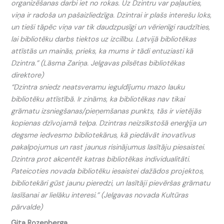
organizēšanas darbi iet no rokas. Uz Dzintru var paļauties,
viņa ir radoša un pašaizliedzīga. Dzintrai ir plašs interešu loks,
un tieši tāpēc viņa var tik daudzpusīgi un vērienīgi raudzīties,
lai bibliotēku darbs tiektos uz izcilību. Latvijā bibliotēkas
attīstās un mainās, prieks, ka mums ir tādi entuziasti kā
Dzintra.” (Lāsma Zariņa. Jelgavas pilsētas bibliotēkas
direktore)
“Dzintra sniedz neatsveramu ieguldījumu mazo lauku
bibliotēku attīstībā. Ir zināms, ka bibliotēkas nav tikai
grāmatu izsniegšanas/pieņemšanas punkts, tās ir vietējās
kopienas dzīvojamā telpa. Dzintras neizsīkstošā enerģija un
degsme iedvesmo bibliotekārus, kā piedāvāt inovatīvus
pakalpojumus un rast jaunus risinājumus lasītāju piesaistei.
Dzintra prot akcentēt katras bibliotēkas individualitāti.
Pateicoties novada bibliotēku iesaistei dažādos projektos,
bibliotekāri gūst jaunu pieredzi, un lasītāji pievēršas grāmatu
lasīšanai ar lielāku interesi.” (Jelgavas novada Kultūras
pārvalde)
Gita Rozenberga