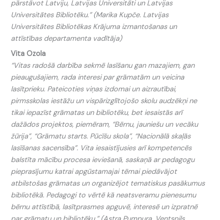
pārstāvot Latviju, Latvijas Universitāti un Latvijas
Universitātes Bibliotēku.” (Marika Kupče. Latvijas
Universitātes Bibliotēkas Krājuma izmantošanas un
attīstības departamenta vadītāja)
Vita Ozola
“Vitas radošā darbība sekmē lasīšanu gan mazajiem, gan
pieaugušajiem, rada interesi par grāmatām un veicina
lasītprieku. Pateicoties viņas izdomai un aizrautībai,
pirmsskolas iestāžu un vispārizglītojošo skolu audzēkņi ne
tikai iepazīst grāmatas un bibliotēku, bet iesaistās arī
dažādos projektos, piemēram, “Bērnu, jauniešu un vecāku
žūrija”, “Grāmatu starts. Pūcīšu skola”, “Nacionālā skaļās
lasīšanas sacensība”. Vita iesaistījusies arī kompetencēs
balstīta mācību procesa ieviešanā, saskaņā ar pedagogu
pieprasījumu katrai apgūstamajai tēmai piedāvājot
atbilstošas grāmatas un organizējot tematiskus pasākumus
bibliotēkā. Pedagogi to vērtē kā neatsveramu pienesumu
bērnu attīstībā, lasītprasmes apguvē, interesē un izpratnē
par grāmatu un bibliotēku.” (Astra Pumpura. Ventspils