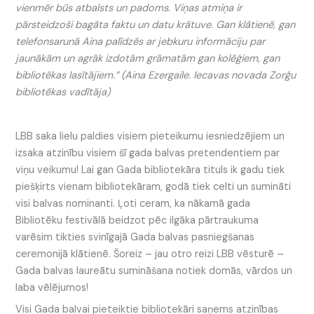
vienmēr būs atbalsts un padoms. Viņas atmiņa ir
pārsteidzoši bagāta faktu un datu krātuve. Gan klātienē, gan
telefonsarunā Aina palīdzēs ar jebkuru informāciju par
jaunākām un agrāk izdotām grāmatām gan kolēģiem, gan
bibliotēkas lasītājiem.” (Aina Ezergaile. Iecavas novada Zorģu
bibliotēkas vadītāja)
LBB saka lielu paldies visiem pieteikumu iesniedzējiem un
izsaka atzinību visiem šī gada balvas pretendentiem par
viņu veikumu! Lai gan Gada bibliotekāra tituls ik gadu tiek
piešķirts vienam bibliotekāram, godā tiek celti un sumināti
visi balvas nominanti. Ļoti ceram, ka nākamā gada
Bibliotēku festivālā beidzot pēc ilgāka pārtraukuma
varēsim tikties svinīgajā Gada balvas pasniegšanas
ceremonijā klātienē. Šoreiz – jau otro reizi LBB vēsturē –
Gada balvas laureātu sumināšana notiek domās, vārdos un
laba vēlējumos!
Visi Gada balvai pieteiktie bibliotekāri saņems atzinības