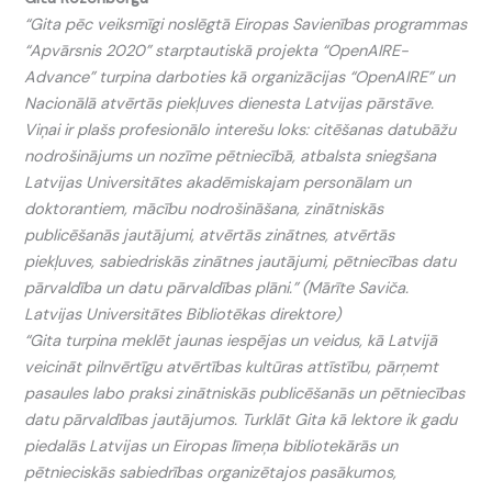
“Gita pēc veiksmīgi noslēgtā Eiropas Savienības programmas
“Apvārsnis 2020” starptautiskā projekta “OpenAIRE-
Advance” turpina darboties kā organizācijas “OpenAIRE” un
Nacionālā atvērtās piekļuves dienesta Latvijas pārstāve.
Viņai ir plašs profesionālo interešu loks: citēšanas datubāžu
nodrošinājums un nozīme pētniecībā, atbalsta sniegšana
Latvijas Universitātes akadēmiskajam personālam un
doktorantiem, mācību nodrošināšana, zinātniskās
publicēšanās jautājumi, atvērtās zinātnes, atvērtās
piekļuves, sabiedriskās zinātnes jautājumi, pētniecības datu
pārvaldība un datu pārvaldības plāni.” (Mārīte Saviča.
Latvijas Universitātes Bibliotēkas direktore)
“Gita turpina meklēt jaunas iespējas un veidus, kā Latvijā
veicināt pilnvērtīgu atvērtības kultūras attīstību, pārņemt
pasaules labo praksi zinātniskās publicēšanās un pētniecības
datu pārvaldības jautājumos. Turklāt Gita kā lektore ik gadu
piedalās Latvijas un Eiropas līmeņa bibliotekārās un
pētnieciskās sabiedrības organizētajos pasākumos,