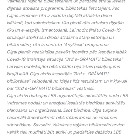
Valmieras reģiona bibliotekāriem un palīdzēja strauji ieviest
digitālā atbalsta programmu bibliotēkas lietotājiem. Pēc
Olgas ierosmes tika izveidota Digitālā atbalsta diena
klātienē, kad valmieriešiem tika piedāvāts atbalsts digitālo
rīku un e-iespēju izmantošanā. Lai nodrošinātu Covid-19
situācijai atbilstošu drošu attālumu starp lietotāju un
bibliotekāru, tika izmantota “AnyDesk” programma.
Olgai piemīt neatlaidība paveikt iecerēto pēc iespējas labāk.
Covid-19 izraisītajā situācijā “3td e-GRĀMATU bibliotēka”
Latvijas publiskajām bibliotēkām bija īstais pakalpojums
īstajā laikā. Olga aktīvi iesaistījās “3td e-GRĀMATU
bibliotēkas” veidošanā no idejas līdz rezultātam un ir kļuvusi
par “3td e-GRĀMATU bibliotēkas” vēstnesi.
Olga aktīvi darbojas LBB organizētajās aktivitātēs: vada LBB
Vidzemes nodaļu un enerģiski iesaistās biedrības aktivitāšu
plānošanā un organizēšanā. Esot biedrībā, Olga turpina
nacionālā līmenī sekmēt bibliotēkas lomas un ietekmes
stiprināšanu. Savukārt Valmieras reģiona bibliotekāri arvien
vairāk tiek mudināti būt aktīvi un piedalīties dažādos LBB