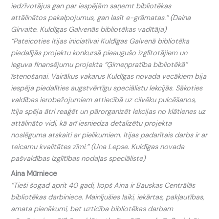
iedzīvotājus gan par iespējām saņemt bibliotēkas
attālinātos pakalpojumus, gan lasīt e-grāmatas.” (Daina
Girvaite. Kuldīgas Galvenās bibliotēkas vadītāja)
“Pateicoties Itijas iniciatīvai Kuldīgas Galvenā bibliotēka
piedalījās projektu konkursā pieaugušo izglītotājiem un
ieguva finansējumu projekta “Ģimeņpratība bibliotēkā”
īstenošanai. Vairākus vakarus Kuldīgas novada vecākiem bija
iespēja piedalīties augstvērtīgu speciālistu lekcijās. Sākoties
valdības ierobežojumiem attiecībā uz cilvēku pulcēšanos,
Itija spēja ātri reaģēt un pārorganizēt lekcijas no klātienes uz
attālināto vidi, kā arī iesniedza detalizētu projekta
noslēguma atskaiti ar pielikumiem. Itijas padarītais darbs ir ar
teicamu kvalitātes zīmi.” (Una Lepse. Kuldīgas novada
pašvaldības Izglītības nodaļas speciāliste)
Aina Mūrniece
“Tieši šogad aprit 40 gadi, kopš Aina ir Bauskas Centrālās
bibliotēkas darbiniece. Mainījušies laiki, iekārtas, pakļautības,
amata pienākumi, bet uzticība bibliotēkas darbam