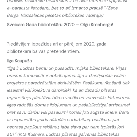
publisko bibliotēku bibliotekāri ir ne tikai teorētiski apguvuši
e-paraksta lietošanu, bet to arī izmanto praksē.” (Zane
Berga. Mazsalacas pilsētas bibliotēkas vadītāja)
Sveicam Gada bibliotekāru 2020 – Olgu Kronbergu!
Piedāvājam iepazīties arī ar pārējiem 2020. gada
bibliotekāra balvas pretendentiem.
Ilga Kaupuža
“Ilga ir Ludzas bērnu un pusaudžu mīļākā bibliotekāre. Viņas
prasme komunicēt ir apbrīnojama. Ilga ir dzinējspēks visām
projektos paredzētajām aktivitātēm. Pasākumu rīkošanā tiek
iesaistīti visi kolektīva darbinieki, kā arī dažādu pilsētas
organizāciju pārstāvji, bērnu vecāki un vecvecāki. Pateicoties
Ilgas radošās domas lidojumam un pašaizliedzīgai attieksmei
pret savu darbu visi pasākumi notiek ļoti augstā līmenī. Bērni
ar nepacietību gaida nākošās nodarbības, pasākumi pat
neprasa papildus reklāmu, laba slava par tiem izplatās ļoti
ātri.” (Inta Kušnere. Ludzas pilsētas galvenās bibliotēkas