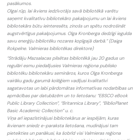
pasākumos.
Olgai rūp, lai ikviens iedzīvotājs savā bibliotēkā varētu
saņemt kvalitatīvu bibliotekāro pakalpojumu un lai ikviens
bibliotekārs būtu ieinteresēts, zinošs un spētu nodrošināt
augstvērtīgus pakalpojumus. Olga Kronberga dedzīgi iegulda
savu enerģiju bibliotēku nozares kopīgajā darbā.” (Daiga
Rokpelne. Valmieras bibliotēkas direktore)
“Strādāju Mazsalacas pilsētas bibliotēkā jau 20 gadus un
regulāri esmu piedalījusies Valmieras reģiona publisko
bibliotēku bibliotekāru semināros, kuros Olga Kronberga
vairāku gadu garumā kolēģiem vadījusi kvalitatīvi
sagatavotas un labi pārdomātas informatīvas nodarbības un
apmācības par datubāzēm un to lietošanu: “EBSCO eBook
Public Library Collection”, “Britannica Library”, “BiblioPlanet
Basic Academic Collection” u. c.
Viņa arī iepazīstinājusi bibliotekārus ar iespējām, kuras
ikvienam sniedz e-paraksta lietošana, mudinājusi tam
pieteikties un panākusi, ka šobrīd visi Valmieras reģiona