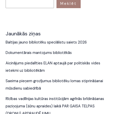
Meklēt
Jaunākās ziņas
Baltijas jauno bibliotēku speciālistu saiets 2026
Dokumentārais mantojums bibliotēkās
Aicinājums piedalīties ELAN aptaujā par politiskās vides
ietekmi uz bibliotēkām
Saeima pieņem grozījumus bibliotēku lomas stiprināšanai
mūsdienu sabiedrībā
Rīcības vadlīnijas kultūras institūcijām agrīnās brīdināšanas
paziņojuma (šūnu apraides) laikā PAR GAISA TELPAS
(DRONU) APDRAUDĒJUMU