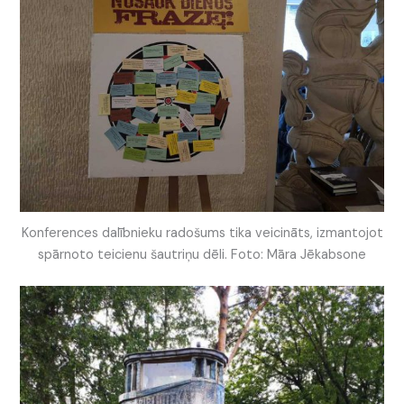
Konferences dalībnieku radošums tika veicināts, izmantojot
spārnoto teicienu šautriņu dēli. Foto: Māra Jēkabsone