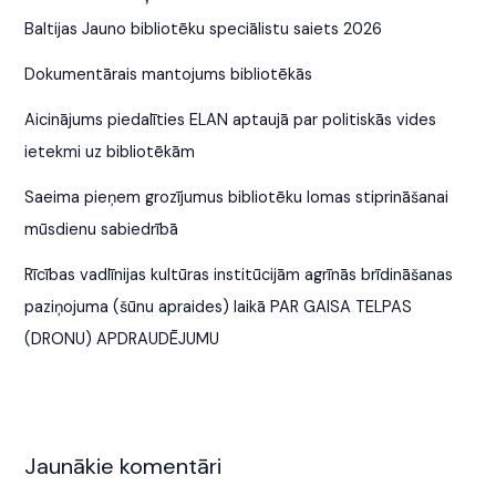
Baltijas Jauno bibliotēku speciālistu saiets 2026
Dokumentārais mantojums bibliotēkās
Aicinājums piedalīties ELAN aptaujā par politiskās vides
ietekmi uz bibliotēkām
Saeima pieņem grozījumus bibliotēku lomas stiprināšanai
mūsdienu sabiedrībā
Rīcības vadlīnijas kultūras institūcijām agrīnās brīdināšanas
paziņojuma (šūnu apraides) laikā PAR GAISA TELPAS
(DRONU) APDRAUDĒJUMU
Jaunākie komentāri