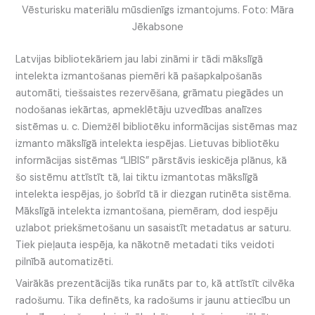
Vēsturisku materiālu mūsdienīgs izmantojums. Foto: Māra
Jēkabsone
Latvijas bibliotekāriem jau labi zināmi ir tādi mākslīgā
intelekta izmantošanas piemēri kā pašapkalpošanās
automāti, tiešsaistes rezervēšana, grāmatu piegādes un
nodošanas iekārtas, apmeklētāju uzvedības analīzes
sistēmas u. c. Diemžēl bibliotēku informācijas sistēmas maz
izmanto mākslīgā intelekta iespējas. Lietuvas bibliotēku
informācijas sistēmas “LIBIS” pārstāvis ieskicēja plānus, kā
šo sistēmu attīstīt tā, lai tiktu izmantotas mākslīgā
intelekta iespējas, jo šobrīd tā ir diezgan rutinēta sistēma.
Mākslīgā intelekta izmantošana, piemēram, dod iespēju
uzlabot priekšmetošanu un sasaistīt metadatus ar saturu.
Tiek pieļauta iespēja, ka nākotnē metadati tiks veidoti
pilnībā automatizēti.
Vairākās prezentācijās tika runāts par to, kā attīstīt cilvēka
radošumu. Tika definēts, ka radošums ir jaunu attiecību un