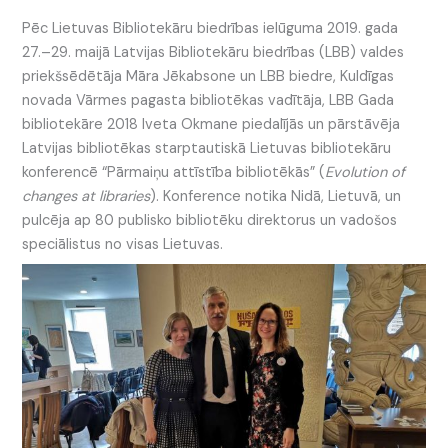
Pēc Lietuvas Bibliotekāru biedrības ielūguma 2019. gada
27.–29. maijā Latvijas Bibliotekāru biedrības (LBB) valdes
priekšsēdētāja Māra Jēkabsone un LBB biedre, Kuldīgas
novada Vārmes pagasta bibliotēkas vadītāja, LBB Gada
bibliotekāre 2018 Iveta Okmane piedalījās un pārstāvēja
Latvijas bibliotēkas starptautiskā Lietuvas bibliotekāru
konferencē “Pārmaiņu attīstība bibliotēkās” (
Evolution of
changes at libraries
). Konference notika Nidā, Lietuvā, un
pulcēja ap 80 publisko bibliotēku direktorus un vadošos
speciālistus no visas Lietuvas.