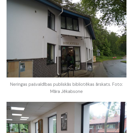
Neringas pašvaldības publiskās bibliotēkas ārskats. Foto:
Māra Jēkabsone