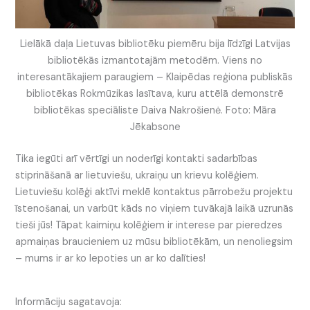
Lielākā daļa Lietuvas bibliotēku piemēru bija līdzīgi Latvijas
bibliotēkās izmantotajām metodēm. Viens no
interesantākajiem paraugiem – Klaipēdas reģiona publiskās
bibliotēkas Rokmūzikas lasītava, kuru attēlā demonstrē
bibliotēkas speciāliste Daiva Nakrošienė. Foto: Māra
Jēkabsone
Tika iegūti arī vērtīgi un noderīgi kontakti sadarbības
stiprināšanā ar lietuviešu, ukraiņu un krievu kolēģiem.
Lietuviešu kolēģi aktīvi meklē kontaktus pārrobežu projektu
īstenošanai, un varbūt kāds no viņiem tuvākajā laikā uzrunās
tieši jūs! Tāpat kaimiņu kolēģiem ir interese par pieredzes
apmaiņas braucieniem uz mūsu bibliotēkām, un nenoliegsim
– mums ir ar ko lepoties un ar ko dalīties!
Informāciju sagatavoja: