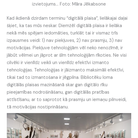
izvietojums… Foto: Māra Jēkabsone
Kad ikdienā dzirdam terminu “digitālā plaisa”, lielākajai daļai
šķiet, ka tas mūs neskar. Diemžēl digitālā plaisa ir lielāka
nekā mēs spējam iedomāties, turklāt tai ir vismaz trīs
izpausmes veidi: 1) nav piekļuves, 2) nav prasmju, 3) nav
motivācijas. Piekļuve tehnoloģijām vēl neko nenozīmē, ir
jābūt vēlmei un jāprot ar šīm tehnoloģijām rīkoties. Ne visi
cilvēki ir vienlīdz veikli un vienlīdz efektīvi izmanto
tehnoloģijas. Tehnoloģijas ir jāizmanto maksimāli efektīvi,
tikai tad to izmantošana ir jēgpilna. Bibliotēku loma
digitālās plaisas mazināšanā skar gan digitālo rīku
pieejamības nodrošināšanu, gan digitālās pratības
attīstīšanu, ar to saprotot kā prasmju un iemaņu pilnveidi,
tā motivācijas nostiprināšanu.