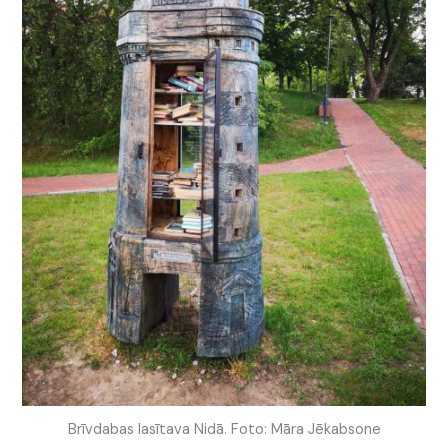
Brīvdabas lasītava Nidā. Foto: Māra Jēkabsone