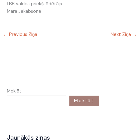
LBB valdes priekšsēdētāja
Māra Jēkabsone
←
Previous Ziņa
Next Ziņa
→
Meklēt
Meklēt
Jaunākās ziņas