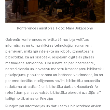
Konferences auditorija. Foto: Māra Jēkabsone
Galvenās konferences referātu tēmas bija veltītas
informācijas un komunikācijas tehnoloģiju jaunumiem,
piemēram, mākslīgā intelekta un robotu izmantošanai
bibliotēkās, kā arī bibliotēku iespējām digitālās plaisas
mazināšanā sabiedrībā. Tika runāts arī par interesantu,
netradicionālu un inovatīvu metožu izmantošanu bibliotēku
pakalpojumu popularizēšanā un lasīšanas veicināšanā, kā arī
par emocionālās inteliģences nozīmi bibliotēku personāla
radošuma atraisīšanā un bibliotēku darba uzlabošanā. Ar
referātiem par savu valstu bibliotēku pieredzi uzstājās arī
kolēģi no Ukrainas un Krievijas.
Runājot par informācijas un datu tēmu, bibliotēkām arvien