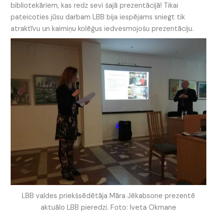
bibliotekāriem, kas redz sevi šajā prezentācijā! Tikai
pateicoties jūsu darbam LBB bija iespējams sniegt tik
atraktīvu un kaimiņu kolēģus iedvesmojošu prezentāciju.
LBB valdes priekšsēdētāja Māra Jēkabsone prezentē
aktuālo LBB pieredzi. Foto: Iveta Okmane