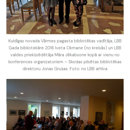
Kuldīgas novada Vārmes pagasta bibliotēkas vadītāja, LBB
Gada bibliotekāre 2018 Iveta Okmane (no kreisās) un LBB
valdes priekšsēdētāja Māra Jēkabsone kopā ar vienu no
konferences organizatoriem – Skodas pilsētas bibliotēkas
direktoru Jonas Grušas. Foto: no LBB arhīva