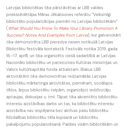
Latvijas bibliotēkas tika pārstāvētas ar LBB valdes
priekšsēdētājas Māras Jēkabsones referātu “Veiksmīgi
bibliotēku popularizācijas piemēri no Latvijas bibliotēkām”
(
What Should You Know To Make Your Library Promotion A
Success? Notes And Examples from Latvia
), kur galvenokārt
tika demonstrēta LBB pieredze nesen notikušā Latvijas
Bibliotēku festivāla kontekstā. Festivāls notika 2019. gada
16.–17. aprīlī, un tika organizēts ciešā sadarbībā ar Latvijas
Nacionālo bibliotēku un pateicoties Kultūras ministrijas un
Valsts kultūrkapitāla fonda atbalstam. Blakus LBB
aktivitātēm tika demonstrētas redzamākās Latvijas
bibliotēku mārketinga aktivitātes, piemēram, sociālajos
tīklos, ārpus bibliotēku telpām, organizējot iedzīvotāju
aptaujas, diskusijas u. tml. Tāpat tika akcentēts bibliotēku
interešu aizstāvības darbs un tas, ka bibliotēku interešu
aizstāvība nav iespējama bez aktīvas pašu bibliotēku
līdzdalības bibliotēku tēla kopšanā un bibliotēku
pakalpojumu popularizēšanā. Paldies visām bibliotēkām un