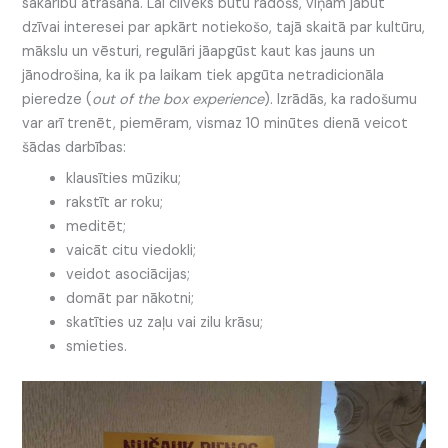
sakarību atrašana. Lai cilvēks būtu radošs, viņam jābūt
dzīvai interesei par apkārt notiekošo, tajā skaitā par kultūru,
mākslu un vēsturi, regulāri jāapgūst kaut kas jauns un
jānodrošina, ka ik pa laikam tiek apgūta netradicionāla
pieredze (
out of the box experience
). Izrādās, ka radošumu
var arī trenēt, piemēram, vismaz 10 minūtes dienā veicot
šādas darbības:
klausīties mūziku;
rakstīt ar roku;
meditēt;
vaicāt citu viedokli;
veidot asociācijas;
domāt par nākotni;
skatīties uz zaļu vai zilu krāsu;
smieties.