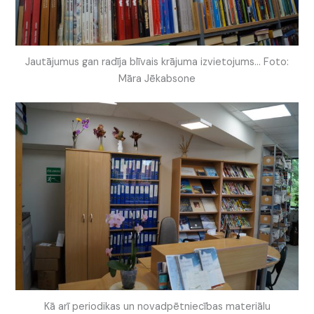
Jautājumus gan radīja blīvais krājuma izvietojums… Foto:
Māra Jēkabsone
Kā arī periodikas un novadpētniecības materiālu