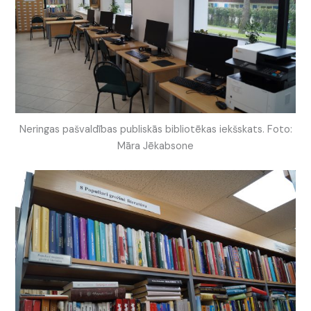
Neringas pašvaldības publiskās bibliotēkas iekšskats. Foto:
Māra Jēkabsone