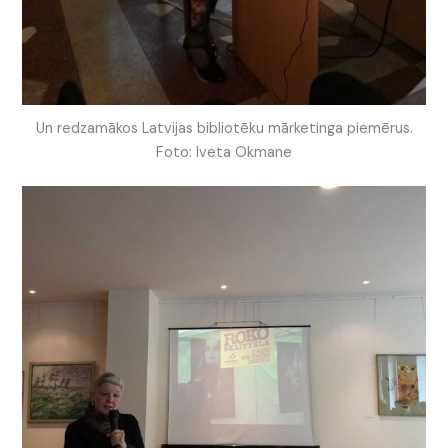
Un redzamākos Latvijas bibliotēku mārketinga piemērus.
Foto: Iveta Okmane