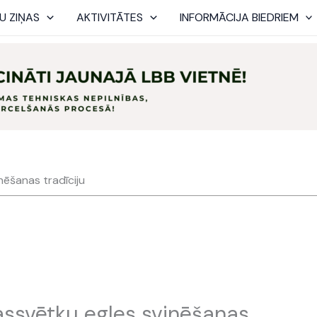
U ZIŅAS
AKTIVITĀTES
INFORMĀCIJA BIEDRIEM
nēšanas tradīciju
ssvētku egles svinēšanas