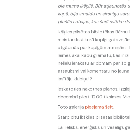
pie mums Ikšķilē. Būt atjaunotās t
kopā, bija smaidu un sirsnīgu saru
plašās Latvijas, kas šajā svētku d
Ikšķiles pilsētas bibliotēkas Bērnu
meistarklasi, kurā kopīgi gatavoj
atgādinās par kopīgām atmiņām. Tā
laimes akai kādu grāmatu, kas ir i
nelielu ierakstu ar domām par šo 
atsauksmi vai komentāru no jaunā
lasītāju klubiņu!?
Ieskatoties nākotnes plānos, izzīlē
decembrī plkst. 12.00 tiksimies Mie
Foto galerija
pieejama šeit
.
Starp citu Ikšķiles pilsētas bibliot
Lai lielisks, enerģisks un veselīgs g