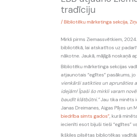
tradīciju
/
Bibliotēku mārketinga sekcija
,
Ziņ
Mirkli pirms Ziemassvētkiem, 2024. 
bibliotēkā, lai atskatītos uz pada
nākotne. Jaukā, mājīgā noskaņā aps
Bibliotēku mārketinga sekcijas vadītā
atjaunotais “eglītes” pasākums, jo
vienkārši satikties un aprunāties
idejām! Īpaši šo mirkli varam novē
baudīt klātbūtni.”
Jau tika minēts 
Janas Dreimanes, Aigas Pīķes un
biedrība simts gados”
, kurā minēta
iecienīti esot bijuši tieši “eglītes”
Ikšķiles pilsētas bibliotēkas vadī