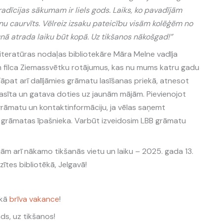
radīcijas sākumam ir liels gods. Laiks, ko pavadījām
nu caurvīts. Vēlreiz izsaku pateicību visām kolēģēm no
unā atrada laiku būt kopā. Uz tikšanos nākošgad!”
 literatūras nodaļas bibliotekāre Māra Melne vadīja
ām filca Ziemassvētku rotājumus, kas nu mums katru gadu
pat arī dalījāmies grāmatu lasīšanas priekā, atnesot
zlasīta un gatava doties uz jaunām mājām. Pievienojot
grāmatu un kontaktinformāciju, ja vēlas saņemt
 grāmatas īpašnieka. Varbūt izveidosim LBB grāmatu
jām arī nākamo tikšanās vietu un laiku – 2025. gada 13.
zītes bibliotēkā, Jelgavā!
ēkā
brīva vakance
!
ads, uz tikšanos!