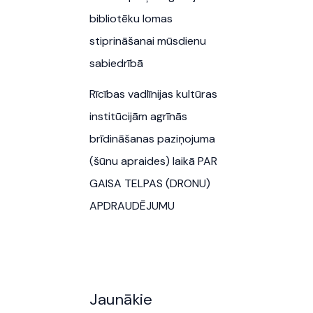
bibliotēku lomas
stiprināšanai mūsdienu
sabiedrībā
Rīcības vadlīnijas kultūras
institūcijām agrīnās
brīdināšanas paziņojuma
(šūnu apraides) laikā PAR
GAISA TELPAS (DRONU)
APDRAUDĒJUMU
Jaunākie