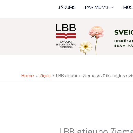
Skip
SĀKUMS
PAR MUMS
MŪS
to
content
Home
Ziņas
LBB atjauno Ziemassvētku egles svi
LBB atjauno Ziema