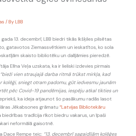
as
/ By
LBB
gada 13. decembrī, LBB biedri tikās Ikšķiles pilsētas
rīto, gatavotos Ziemassvētkiem un ieskatītos, ko sola
katījām skaisto bibliotēku un dalījāmies pieredzē.
ja Elīna Veļa uzskata, ka ir lieliski izdevies pirmais
“bieži vien straujajā darba ritmā trūkst mirkļa, kad
 ar kolēģi, sniegt otram padomu, gūt iedvesmu jaunām
rtēt pēc Covid-19 pandēmijas, iespēju atkal tikties un
iepriekš, ka ideja atjaunot šo pasākumu radās lasot
 Māras Jēkabsones grāmatu
“Latvijas Bibliotekāru
 biedrības tradīcija rīkot biedru vakarus, un īpaši
 vakari neformālā gaisotnē.
tāja Dace Rempe teic:
“13. decembrī sagaidījām kolēģes