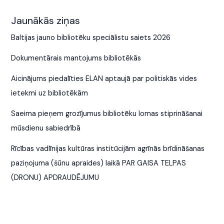
Jaunākās ziņas
Baltijas jauno bibliotēku speciālistu saiets 2026
Dokumentārais mantojums bibliotēkās
Aicinājums piedalīties ELAN aptaujā par politiskās vides
ietekmi uz bibliotēkām
Saeima pieņem grozījumus bibliotēku lomas stiprināšanai
mūsdienu sabiedrībā
Rīcības vadlīnijas kultūras institūcijām agrīnās brīdināšanas
paziņojuma (šūnu apraides) laikā PAR GAISA TELPAS
(DRONU) APDRAUDĒJUMU