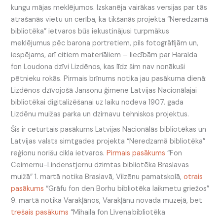
kungu mājas meklējumos. Izskanēja vairākas versijas par tās
atrašanās vietu un cerība, ka tikšanās projekta “Neredzamā
bibliotēka” ietvaros būs iekustinājusi turpmākus
meklējumus pēc barona portretiem, pils fotogrāfijām un,
iespējams, arī citiem materiāliem – liecībām par Haralda
fon Loudona dzīvi Lizdēnos, kas līdz šim nav nonākuši
pētnieku rokās. Pirmais brīnums notika jau pasākuma dienā:
Lizdēnos dzīvojošā Jansonu ģimene Latvijas Nacionālajai
bibliotēkai digitalizēšanai uz laiku nodeva 1907. gada
Lizdēnu muižas parka un dzirnavu tehniskos projektus.
Šis ir ceturtais pasākums Latvijas Nacionālās bibliotēkas un
Latvijas valsts simtgades projekta “Neredzamā bibliotēka”
reģionu norišu cikla ietvaros.
Pirmais pasākums
“Fon
Ceimernu-Lindenstjernu dzimtas bibliotēka Braslavas
muižā” 1. martā notika Braslavā, Vilzēnu pamatskolā,
otrais
pasākums
“Grāfu fon den Borhu bibliotēka laikmetu griežos”
9. martā notika Varakļānos, Varakļānu novada muzejā, bet
trešais pasākums
“Mihaila fon Līvena bibliotēka