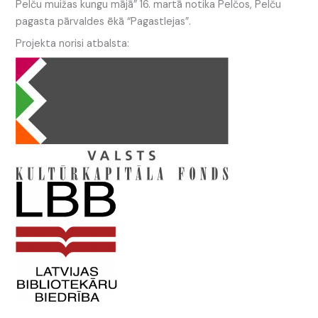
Pelču muižas kungu mājā” 16. martā notika Pelčos, Pelču
pagasta pārvaldes ēkā “Pagastlejas”.
Projekta norisi atbalsta: