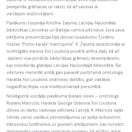
pieejamās grāmatas un raksti, kā arī sarunas ar
vietējiem iedzīvotājiem.
Pasākumu turpināja Kristīne Zaļuma, Latvijas Nacionālās
bibliotēkas Letonikas un Baltijas centra pētniece, kura sava
pētījuma prezentācijai bija devusi nosaukumu “Lizdēnu
muižas “Putnu karaļa” mantojums”. K. Zaļuma iepazīstināja ar
nozīmīgāko barona fon Loudona privātā arhīva daļu, kā arī
dažiem viņa privātās bibliotēkas grāmatu eksemplāriem,
kas mūsdienās glabājas Latvijas Nacionālajā bibliotēkā. Šie
vēstures materiāli atklāj gan pasaulē pazīstamā ornitologa
Haralda fon Loudona zinātnisko darbību, gan vairākas
negaidītas līnijas viņa noslēpumainajā personībā.
Noslēgumā uzstājās pasākuma īpašais viesis – ornitologs
Ruslans Matrozis, Haralda Georga Gideona fon Loudona
dzīves un darbu vadošais pētnieks Latvijā. R. Matrozis šajās
tēmās veicis vairākus pirmatklājumus un spēja iedvesmot
klātesošos lizdēniešus uz jauniem atklājumiem, kas noteikti
ieinteresētu pasaules ornitologu kopienu, kā arī liktu atkal