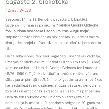
pagasta 2. bibliotēkā
/
Ziņas
/ By
LBB
Sestdien, 17. martā, Rencēnu pagasta 2. bibliotēkā,
Lizdēnos, norisinājās pasākums
“Haralda Georga Gideona
fon Loudona bibliotēka Lizdēnu muižas kungu mājā”
,
turpinot Latvijas Nacionālās bibliotēkas un Latvijas valsts
simtgades projekta “Neredzamā bibliotēka” reģionu norišu
ciklu.
Daina Jēkabsone, Rencēnu pagasta 2. bibliotēkas vadītāja,
uzstājās ar priekšlasījumu “Ieskats Lizdēnu muižas (
Lisden
)
vēsturē un barons Haralds Georgs Gideons fon Loudons
(1876–1959)”. Tajā tika izstāstīta Lizdēnu muižas vēsture,
sākot jau ar pirmajā liecībām no 15. gadsimta un minot ēkas,
kas saglabājušās no dažādiem muižas vēstures periodiem.
Izvērsts un emocionāli iekrāsots bija vēstījums par barona
Haralda fon Loudona dzīvi un darbību sarežģītajā un
nemierīgajā laikmetā – 19. gadsimta beigās un 20. gadsimta
sākumā. D. Jēkabsones informācijas avoti bija bibliotēkā