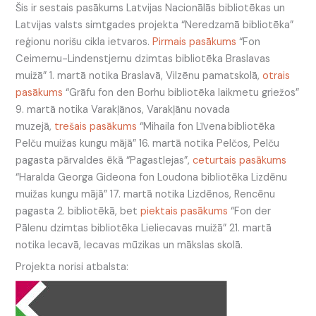
Šis ir sestais pasākums Latvijas Nacionālās bibliotēkas un
Latvijas valsts simtgades projekta “Neredzamā bibliotēka”
reģionu norišu cikla ietvaros.
Pirmais pasākums
“Fon
Ceimernu-Lindenstjernu dzimtas bibliotēka Braslavas
muižā” 1. martā notika Braslavā, Vilzēnu pamatskolā,
otrais
pasākums
“Grāfu fon den Borhu bibliotēka laikmetu griežos”
9. martā notika Varakļānos, Varakļānu novada
muzejā,
trešais pasākums
“Mihaila fon Līvena bibliotēka
Pelču muižas kungu mājā” 16. martā notika Pelčos, Pelču
pagasta pārvaldes ēkā “Pagastlejas”,
ceturtais pasākums
“Haralda Georga Gideona fon Loudona bibliotēka Lizdēnu
muižas kungu mājā” 17. martā notika Lizdēnos, Rencēnu
pagasta 2. bibliotēkā, bet
piektais pasākums
“Fon der
Pālenu dzimtas bibliotēka Lieliecavas muižā” 21. martā
notika Iecavā, Iecavas mūzikas un mākslas skolā.
Projekta norisi atbalsta: