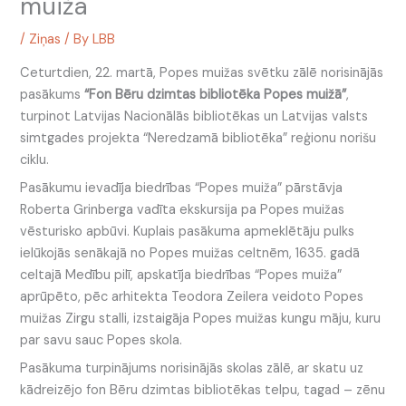
muižā
/
Ziņas
/ By
LBB
Ceturtdien, 22. martā, Popes muižas svētku zālē norisinājās
pasākums
“Fon Bēru dzimtas bibliotēka Popes muižā”
,
turpinot Latvijas Nacionālās bibliotēkas un Latvijas valsts
simtgades projekta “Neredzamā bibliotēka” reģionu norišu
ciklu.
Pasākumu ievadīja biedrības “Popes muiža” pārstāvja
Roberta Grinberga vadīta ekskursija pa Popes muižas
vēsturisko apbūvi. Kuplais pasākuma apmeklētāju pulks
ielūkojās senākajā no Popes muižas celtnēm, 1635. gadā
celtajā Medību pilī, apskatīja biedrības “Popes muiža”
aprūpēto, pēc arhitekta Teodora Zeilera veidoto Popes
muižas Zirgu stalli, izstaigāja Popes muižas kungu māju, kuru
par savu sauc Popes skola.
Pasākuma turpinājums norisinājās skolas zālē, ar skatu uz
kādreizējo fon Bēru dzimtas bibliotēkas telpu, tagad – zēnu