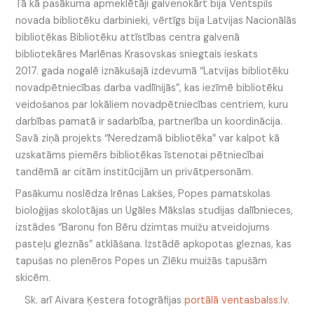
Tā kā pasākuma apmeklētāji galvenokārt bija Ventspils
novada bibliotēku darbinieki, vērtīgs bija Latvijas Nacionālās
bibliotēkas Bibliotēku attīstības centra galvenā
bibliotekāres Marlēnas Krasovskas sniegtais ieskats
2017. gada nogalē iznākušajā izdevumā “Latvijas bibliotēku
novadpētniecības darba vadlīnijās”, kas iezīmē bibliotēku
veidošanos par lokāliem novadpētniecības centriem, kuru
darbības pamatā ir sadarbība, partnerība un koordinācija.
Savā ziņā projekts “Neredzamā bibliotēka” var kalpot kā
uzskatāms piemērs bibliotēkas īstenotai pētniecībai
tandēmā ar citām institūcijām un privātpersonām.
Pasākumu noslēdza Irēnas Lakšes, Popes pamatskolas
bioloģijas skolotājas un Ugāles Mākslas studijas dalībnieces,
izstādes “Baronu fon Bēru dzimtas muižu atveidojums
pasteļu gleznās” atklāšana. Izstādē apkopotas gleznas, kas
tapušas no plenēros Popes un Zlēku muižās tapušām
skicēm.
Sk. arī Aivara Ķestera fotogrāfijas
portālā ventasbalss.lv
.