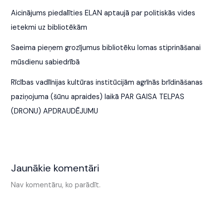
Aicinājums piedalīties ELAN aptaujā par politiskās vides
ietekmi uz bibliotēkām
Saeima pieņem grozījumus bibliotēku lomas stiprināšanai
mūsdienu sabiedrībā
Rīcības vadlīnijas kultūras institūcijām agrīnās brīdināšanas
paziņojuma (šūnu apraides) laikā PAR GAISA TELPAS
(DRONU) APDRAUDĒJUMU
Jaunākie komentāri
Nav komentāru, ko parādīt.