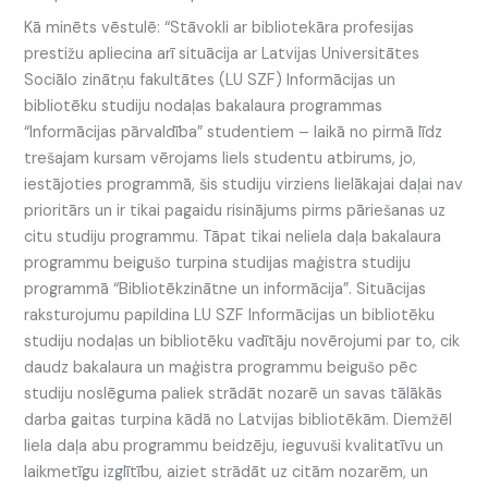
Kā minēts vēstulē: “Stāvokli ar bibliotekāra profesijas
prestižu apliecina arī situācija ar Latvijas Universitātes
Sociālo zinātņu fakultātes (LU SZF) Informācijas un
bibliotēku studiju nodaļas bakalaura programmas
“Informācijas pārvaldība” studentiem – laikā no pirmā līdz
trešajam kursam vērojams liels studentu atbirums, jo,
iestājoties programmā, šis studiju virziens lielākajai daļai nav
prioritārs un ir tikai pagaidu risinājums pirms pāriešanas uz
citu studiju programmu. Tāpat tikai neliela daļa bakalaura
programmu beigušo turpina studijas maģistra studiju
programmā “Bibliotēkzinātne un informācija”. Situācijas
raksturojumu papildina LU SZF Informācijas un bibliotēku
studiju nodaļas un bibliotēku vadītāju novērojumi par to, cik
daudz bakalaura un maģistra programmu beigušo pēc
studiju noslēguma paliek strādāt nozarē un savas tālākās
darba gaitas turpina kādā no Latvijas bibliotēkām. Diemžēl
liela daļa abu programmu beidzēju, ieguvuši kvalitatīvu un
laikmetīgu izglītību, aiziet strādāt uz citām nozarēm, un