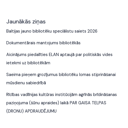
Jaunākās ziņas
Baltijas jauno bibliotēku speciālistu saiets 2026
Dokumentārais mantojums bibliotēkās
Aicinājums piedalīties ELAN aptaujā par politiskās vides
ietekmi uz bibliotēkām
Saeima pieņem grozījumus bibliotēku lomas stiprināšanai
mūsdienu sabiedrībā
Rīcības vadlīnijas kultūras institūcijām agrīnās brīdināšanas
paziņojuma (šūnu apraides) laikā PAR GAISA TELPAS
(DRONU) APDRAUDĒJUMU