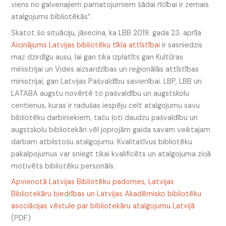
viens no galvenajiem pamatojumiem šādai rīcībai ir zemais
atalgojums bibliotēkās”.
Skatot šo situāciju, jāsecina, ka LBB 2019. gada 23. aprīļa
Aicinājums Latvijas bibliotēku tīkla attīstībai
ir sasniedzis
maz dzirdīgu ausu, lai gan tika izplatīts gan Kultūras
ministrijai un Vides aizsardzības un reģionālās attīstības
ministrijai, gan Latvijas Pašvaldību savienībai. LBP, LBB un
LATABA augstu novērtē to pašvaldību un augstskolu
centienus, kuras ir radušas iespēju celt atalgojumu savu
bibliotēku darbiniekiem, taču ļoti daudzu pašvaldību un
augstskolu bibliotekāri vēl joprojām gaida savam veiktajam
darbam atbilstošu atalgojumu. Kvalitatīvus bibliotēku
pakalpojumus var sniegt tikai kvalificēts un atalgojuma ziņā
motivēts bibliotēku personāls.
Apvienotā Latvijas Bibliotēku padomes, Latvijas
Bibliotekāru biedrības un Latvijas Akadēmisko bibliotēku
asociācijas vēstule par bibliotekāru atalgojumu Latvijā
(PDF)