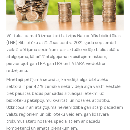
Vēstules pamatā izmantoti Latvijas Nacionālās bibliotēkas
(LNB) Bibliotēku attīstības centra 2021. gada septembrī
veiktā pētījuma secinājumi par aktuālo vidējo bibliotekāru
atalgojumu, kā arī šī atalgojuma izraisītajiem riskiem,
pievienojot gan LBP, gan LBB un LATABA viedokli un
redzējumu.
Minētajā pētījumā secināts, ka vidējā alga bibliotēku
sektorā ir par 42 % zemāka nekā vidējā alga valstī. Vēstulē
tiek paustas bažas par šādas situācijas ietekmi uz
bibliotēku pakalpojumu kvalitāti un nozares attīstību.
Uzkrītoša ir arī atalgojuma nevienlīdzība gan starp dažādiem
valsts reģioniem un bibliotēku veidiem, gan līdzsvara
trūkumus starp nozares speciālistiem ar dažādu
kompetenci un amata pienākumiem.