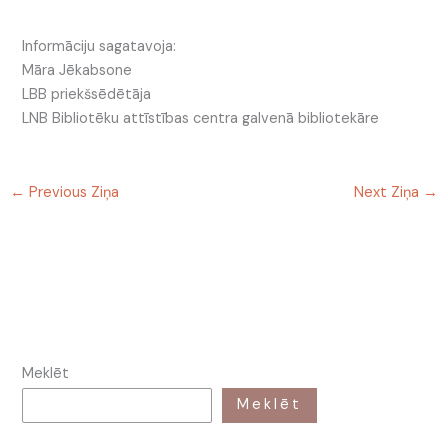
Informāciju sagatavoja:
Māra Jēkabsone
LBB priekšsēdētāja
LNB Bibliotēku attīstības centra galvenā bibliotekāre
←
Previous Ziņa
Next Ziņa
→
Meklēt
Meklēt