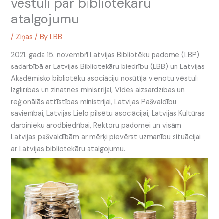
vēstuli par bibliotekāru
atalgojumu
/
Ziņas
/ By
LBB
2021. gada 15. novembrī Latvijas Bibliotēku padome (LBP)
sadarbībā ar Latvijas Bibliotekāru biedrību (LBB) un Latvijas
Akadēmisko bibliotēku asociāciju nosūtīja vienotu vēstuli
Izglītības un zinātnes ministrijai, Vides aizsardzības un
reģionālās attīstības ministrijai, Latvijas Pašvaldību
savienībai, Latvijas Lielo pilsētu asociācijai, Latvijas Kultūras
darbinieku arodbiedrībai, Rektoru padomei un visām
Latvijas pašvaldībām ar mērķi pievērst uzmanību situācijai
ar Latvijas bibliotekāru atalgojumu.