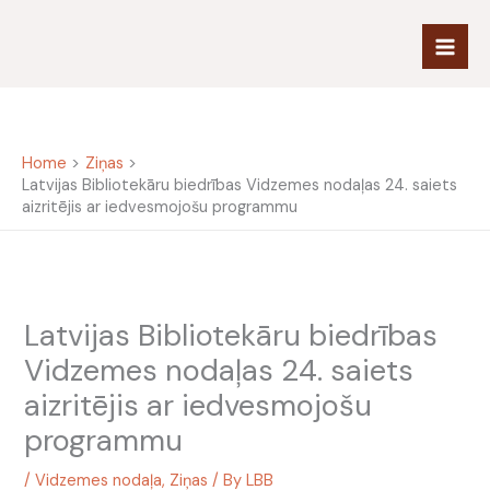
Skip
to
content
Home
Ziņas
Latvijas Bibliotekāru biedrības Vidzemes nodaļas 24. saiets
aizritējis ar iedvesmojošu programmu
Latvijas Bibliotekāru biedrības
Vidzemes nodaļas 24. saiets
aizritējis ar iedvesmojošu
programmu
/
Vidzemes nodaļa
,
Ziņas
/ By
LBB