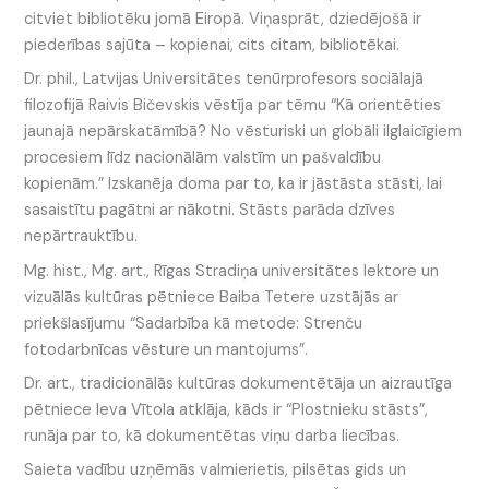
citviet bibliotēku jomā Eiropā. Viņasprāt, dziedējošā ir
piederības sajūta – kopienai, cits citam, bibliotēkai.
Dr. phil., Latvijas Universitātes tenūrprofesors sociālajā
filozofijā Raivis Bičevskis vēstīja par tēmu “Kā orientēties
jaunajā nepārskatāmībā? No vēsturiski un globāli ilglaicīgiem
procesiem līdz nacionālām valstīm un pašvaldību
kopienām.” Izskanēja doma par to, ka ir jāstāsta stāsti, lai
sasaistītu pagātni ar nākotni. Stāsts parāda dzīves
nepārtrauktību.
Mg. hist., Mg. art., Rīgas Stradiņa universitātes lektore un
vizuālās kultūras pētniece Baiba Tetere uzstājās ar
priekšlasījumu “Sadarbība kā metode: Strenču
fotodarbnīcas vēsture un mantojums”.
Dr. art., tradicionālās kultūras dokumentētāja un aizrautīga
pētniece Ieva Vītola atklāja, kāds ir “Plostnieku stāsts”,
runāja par to, kā dokumentētas viņu darba liecības.
Saieta vadību uzņēmās valmierietis, pilsētas gids un