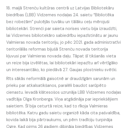
18. maijā Strenču kultūras centrā uz Latvijas Bibliotekāru
biedrības (LBB) Vidzemes nodaļas 24. saietu “Bibliotēka
bez robežām” pulcējās tuvāku un tālāku ceļu mērojuši
bibliotekāri. Strenči par saieta norises vietu bija izraudzīti,
lai Vidzemes bibliotekāro sabiedrību iepazīstinātu ar jaunu
Valmieras novada teritoriju, jo pēc 2021. gada administratīvi
teritoriālās reformas bijušā Strenču novada teritorija
kļuvusi par Valmieras novada daļu. Tāpat šī tikšanās vieta
un reize bija izvēlētas, lai bibliotekāri iepazītu arī vērtīgāko
un interesantāko, ko piedāvā 27. Gaujas plostnieku svētki.
Rīts sākās neformālā gaisotnē ar draudzīgām sarunām un
prieku par atkalsatikšanos, paralēli baudot sarūpēto
cienastu. Ievadā klātesošos uzrunāja LBB Vidzemes nodaļas
vadītāja Olga Kronberga. Viņa atgādināja par iepriekšējiem
saietiem. Šī bija ceturtā reize, kad to rīkoja Valmieras
bibliotēka. Katru gadu saietu organizē kāda cita pašvaldība,
kovida laikā bija pārtraukums, un pērn tradīciju turpināja
Ogre. Kad pirms 26 gadiem dibināja biedrības Vidzemes