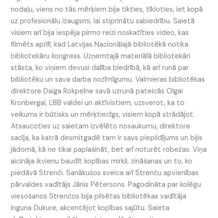
nodaļu, viens no tās mērķiem bija tikties, tīkloties, iet kopā
uz profesionālu izaugsmi, lai stiprinātu sabiedrību. Saietā
visiem arī bija iespēja pirmo reizi noskatīties video, kas
filmēts aprīlī, kad Latvijas Nacionālajā bibliotēkā notika
bibliotekāru kongress. Uzņemtajā materiālā bibliotekāri
stāsta, ko viņiem devusi dalība biedrībā, kā arī runā par
bibliotēku un sava darba nozīmīgumu. Valmieras bibliotēkas
direktore Daiga Rokpelne savā uzrunā pateicās Olgai
Kronbergai, LBB valdei un aktīvistiem, uzsverot, ka to
veikums ir būtisks un mērķtiecīgs, visiem kopā strādājot.
Atsaucoties uz saietam izvēlēto nosaukumu, direktore
sacīja, ka katrā desmitgadē tam ir savs piepildījums un bijis
jādomā, kā ne tikai paplašināt, bet arī noturēt robežas. Viņa
aicināja ikvienu baudīt kopības mirkli, zināšanas un to, ko
piedāvā Strenči. Sanākušos sveica arī Strenču apvienības
pārvaldes vadītājs Jānis Pētersons. Pagodināta par kolēģu
viesošanos Strenčos bija pilsētas bibliotēkas vadītāja
Inguna Dukure, akcentējot kopības sajūtu. Saieta