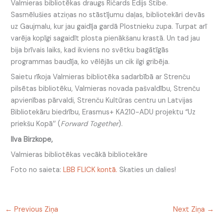
Valmieras bibliotēkas draugs Ričards Edijs Štibe.
Sasmēlušies atziņas no stāstījumu daļas, bibliotekāri devās
uz Gaujmalu, kur jau gaidīja gardā Plostnieku zupa. Turpat arī
varēja kopīgi sagaidīt plosta pienākšanu krastā. Un tad jau
bija brīvais laiks, kad ikviens no svētku bagātīgās
programmas baudīja, ko vēlējās un cik ilgi gribēja.
Saietu rīkoja Valmieras bibliotēka sadarbībā ar Strenču
pilsētas bibliotēku, Valmieras novada pašvaldību, Strenču
apvienības pārvaldi, Strenču Kultūras centru un Latvijas
Bibliotekāru biedrību, Erasmus+ KA210-ADU projektu “Uz
priekšu Kopā’’ (
Forward Together
).
Ilva Birzkope,
Valmieras bibliotēkas vecākā bibliotekāre
Foto no saieta:
LBB FLICK kontā.
Skaties un dalies!
←
Previous Ziņa
Next Ziņa
→