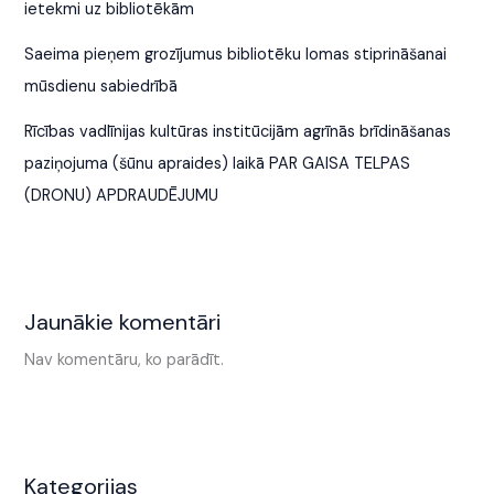
ietekmi uz bibliotēkām
Saeima pieņem grozījumus bibliotēku lomas stiprināšanai
mūsdienu sabiedrībā
Rīcības vadlīnijas kultūras institūcijām agrīnās brīdināšanas
paziņojuma (šūnu apraides) laikā PAR GAISA TELPAS
(DRONU) APDRAUDĒJUMU
Jaunākie komentāri
Nav komentāru, ko parādīt.
Kategorijas