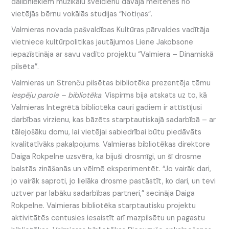
dalībniekiem muzikālu sveicienu dāvāja meitenes no
vietējās bērnu vokālās studijas “Notiņas”.
Valmieras novada pašvaldības Kultūras pārvaldes vadītāja
vietniece kultūrpolitikas jautājumos Liene Jakobsone
iepazīstināja ar savu vadīto projektu “Valmiera – Dinamiskā
pilsēta”.
Valmieras un Strenču pilsētas bibliotēka prezentēja tēmu
Iespēju parole – bibliotēka
. Vispirms bija atskats uz to, kā
Valmieras Integrētā bibliotēka cauri gadiem ir attīstījusi
darbības virzienu, kas bāzēts starptautiskajā sadarbībā – ar
tālejošāku domu, lai vietējai sabiedrībai būtu piedāvāts
kvalitatīvāks pakalpojums. Valmieras bibliotēkas direktore
Daiga Rokpelne uzsvēra, ka bijuši drosmīgi, un šī drosme
balstās zināšanās un vēlmē eksperimentēt. “Jo vairāk dari,
jo vairāk saproti, jo lielāka drosme pastāstīt, ko dari, un tevi
uztver par labāku sadarbības partneri,” secināja Daiga
Rokpelne. Valmieras bibliotēka starptautisku projektu
aktivitātēs centusies iesaistīt arī mazpilsētu un pagastu