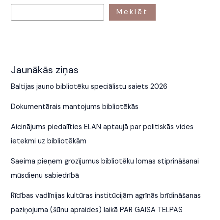
Meklēt
Jaunākās ziņas
Baltijas jauno bibliotēku speciālistu saiets 2026
Dokumentārais mantojums bibliotēkās
Aicinājums piedalīties ELAN aptaujā par politiskās vides
ietekmi uz bibliotēkām
Saeima pieņem grozījumus bibliotēku lomas stiprināšanai
mūsdienu sabiedrībā
Rīcības vadlīnijas kultūras institūcijām agrīnās brīdināšanas
paziņojuma (šūnu apraides) laikā PAR GAISA TELPAS