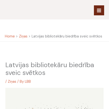
Skip
to
content
Home
Ziņas
Latvijas bibliotekāru biedrība sveic svētkos
Latvijas bibliotekāru biedrība
sveic svētkos
/
Ziņas
/ By
LBB