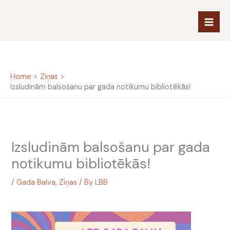
Skip
to
content
Home
Ziņas
Izsludinām balsošanu par gada notikumu bibliotēkās!
Izsludinām balsošanu par gada
notikumu bibliotēkās!
/
Gada Balva
,
Ziņas
/ By
LBB