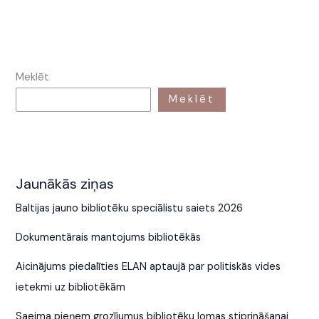
Meklēt
Meklēt
Jaunākās ziņas
Baltijas jauno bibliotēku speciālistu saiets 2026
Dokumentārais mantojums bibliotēkās
Aicinājums piedalīties ELAN aptaujā par politiskās vides
ietekmi uz bibliotēkām
Saeima pieņem grozījumus bibliotēku lomas stiprināšanai