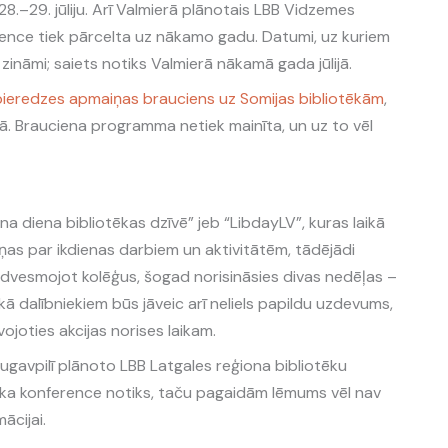
28.–29. jūliju. Arī Valmierā plānotais LBB Vidzemes
ence tiek pārcelta uz nākamo gadu. Datumi, uz kuriem
 zināmi; saiets notiks Valmierā nākamā gada jūlijā.
pieredzes apmaiņas brauciens uz Somijas bibliotēkām
,
ā. Brauciena programma netiek mainīta, un uz to vēl
ena diena bibliotēkas dzīvē” jeb “LibdayLV”, kuras laikā
 ziņas par ikdienas darbiem un aktivitātēm, tādējādi
iedvesmojot kolēģus, šogad norisināsies divas nedēļas –
ikā dalībniekiem būs jāveic arī neliels papildu uzdevums,
vojoties akcijas norises laikam.
gavpilī plānoto LBB Latgales reģiona bibliotēku
, ka konference notiks, taču pagaidām lēmums vēl nav
ācijai.