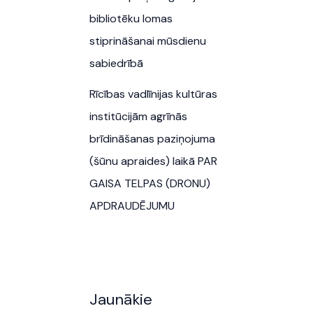
bibliotēku lomas
stiprināšanai mūsdienu
sabiedrībā
Rīcības vadlīnijas kultūras
institūcijām agrīnās
brīdināšanas paziņojuma
(šūnu apraides) laikā PAR
GAISA TELPAS (DRONU)
APDRAUDĒJUMU
Jaunākie