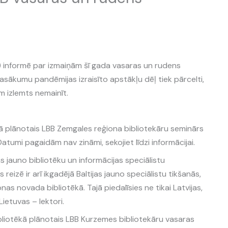
B) informē par izmaiņām šī gada vasaras un rudens
sākumu pandēmijas izraisīto apstākļu dēļ tiek pārcelti,
izlemts nemainīt.
kā plānotais LBB Zemgales reģiona bibliotekāru seminārs
tumi pagaidām nav zināmi, sekojiet līdzi informācijai.
s jauno bibliotēku un informācijas speciālistu
izē ir arī ikgadējā Baltijas jauno speciālistu tikšanās,
s novada bibliotēkā. Tajā piedalīsies ne tikai Latvijas,
Lietuvas – lektori.
bibliotēkā plānotais LBB Kurzemes bibliotekāru vasaras