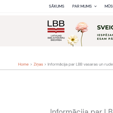
Skip
SĀKUMS
PAR MUMS
MŪS
to
content
Home
Ziņas
Informācija par LBB vasaras un ru
Informācija par L