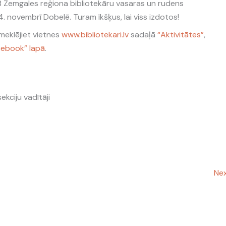
B Zemgales reģiona bibliotekāru vasaras un rudens
. novembrī Dobelē. Turam īkšķus, lai viss izdotos!
eklējiet vietnes
www.bibliotekari.lv
sadaļā
“Aktivitātes”
,
cebook” lapā
.
kciju vadītāji
Nex