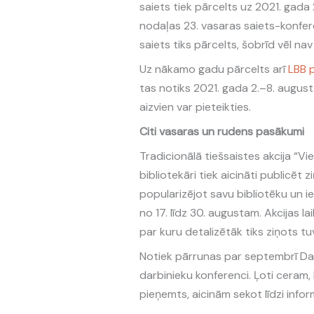
saiets tiek pārcelts uz 2021. gada 
nodaļas 23. vasaras saiets-konfer
saiets tiks pārcelts, šobrīd vēl nav
Uz nākamo gadu pārcelts arī
LBB 
tas notiks 2021. gada 2.–8. august
aizvien var pieteikties.
Citi vasaras un rudens pasākumi
Tradicionālā tiešsaistes akcija “Vi
bibliotekāri tiek aicināti publicēt
popularizējot savu bibliotēku un 
no 17. līdz 30. augustam. Akcijas la
par kuru detalizētāk tiks ziņots tu
Notiek pārrunas par septembrī Dau
darbinieku konferenci. Ļoti ceram
pieņemts, aicinām sekot līdzi inform