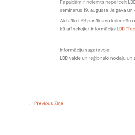
Pagaidām ir nolemts nepārcelt LB
seminārus 19. augustā Jelgavā un 4
Aktuālo LBB pasākumu kalendāru m
kā arī sekojiet informācijai
LBB “Fa
Informāciju sagatavoja:
LBB valde un reģionālo nodaļu un se
←
Previous Ziņa