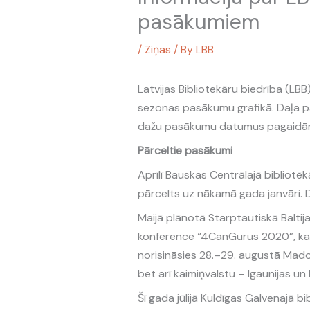
pasākumiem
/
Ziņas
/ By
LBB
Latvijas Bibliotekāru biedrība (LB
sezonas pasākumu grafikā. Daļa pa
dažu pasākumu datumus pagaidām 
Pārceltie pasākumi
Aprīlī Bauskas Centrālajā bibliotē
pārcelts uz nākamā gada janvāri. Da
Maijā plānotā Starptautiskā Baltija
konference “4CanGurus 2020”, kas re
norisināsies 28.–29. augustā Madona
bet arī kaimiņvalstu – Igaunijas un 
Šī gada jūlijā Kuldīgas Galvenajā 