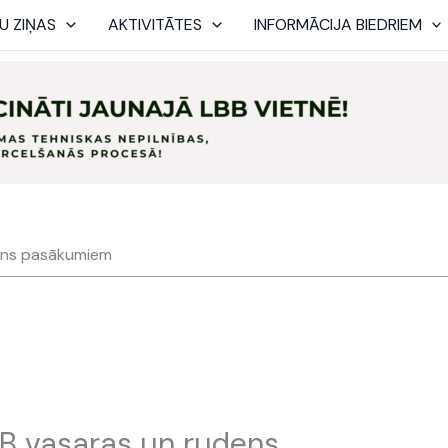
U ZIŅAS
AKTIVITĀTES
INFORMĀCIJA BIEDRIEM
dens pasākumiem
BB vasaras un rudens