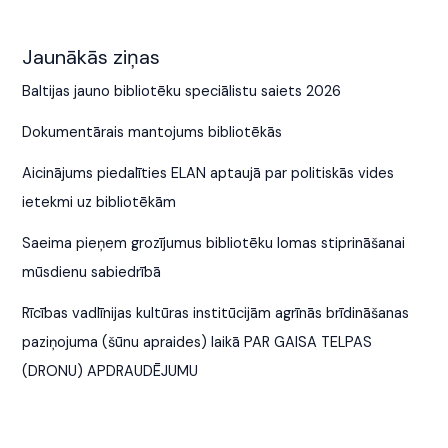
Jaunākās ziņas
Baltijas jauno bibliotēku speciālistu saiets 2026
Dokumentārais mantojums bibliotēkās
Aicinājums piedalīties ELAN aptaujā par politiskās vides
ietekmi uz bibliotēkām
Saeima pieņem grozījumus bibliotēku lomas stiprināšanai
mūsdienu sabiedrībā
Rīcības vadlīnijas kultūras institūcijām agrīnās brīdināšanas
paziņojuma (šūnu apraides) laikā PAR GAISA TELPAS
(DRONU) APDRAUDĒJUMU