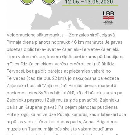
Velobrauciena sākumpunkts – Zemgales sirdī Jelgavā.
Pirmajā dienā plānots nobraukt 46 km maršrutā Jelgavas
pilsētas bibliotēka-Svēte-Zaļenieki-Tērvete-Zaļenieki.
Tiem velominējiem, kuriem šķitīs pietiekams pārbaudījums
mīties līdz Zaļeniekiem, varēs nemērot ceļu tālāk līdz
Tērvetei, bet gaidīt pārējos atgriežamies vakarā no
Tērvetes (tad tie būs 22 km), jo nakšņošana paredzēta
Zaļenieku hostelī “Zaļā muiža”. Pirmās dienas maršrutā
paciemosimies Svētes bibliotēkā, kā arī būs ekskursija pa
Zaļenieku pagastu (Zaļā muiža gida pavadībā, Zaļenieku
parks un Kaupēna grava). Pa ceļam plānotas pusdienas
Pūteļkrogū, kā arī veldze Pūteļu karjerās, kas ir labiekārtota
atpūtas vieta. Tērvetes dabas parks, Annas Brigaderes
muzejs un Tauriņu māja būs skaists vakara baudījums