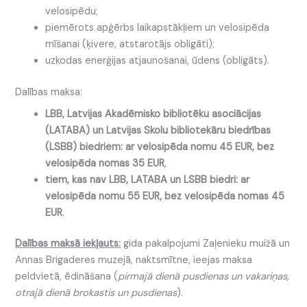
velosipēdu;
piemērots apģērbs laikapstākļiem un velosipēda
mīšanai (ķivere, atstarotājs obligāti);
uzkodas enerģijas atjaunošanai, ūdens (obligāts).
Dalības maksa:
LBB, Latvijas Akadēmisko bibliotēku asociācijas
(LATABA) un Latvijas Skolu bibliotekāru biedrības
(LSBB) biedriem: ar velosipēda nomu 45 EUR, bez
velosipēda nomas 35 EUR
,
tiem, kas nav LBB, LATABA un LSBB biedri: ar
velosipēda nomu 55 EUR, bez velosipēda nomas 45
EUR
.
Dalības maksā iekļauts:
gida pakalpojumi Zaļenieku muižā un
Annas Brigaderes muzejā, naktsmītne, ieejas maksa
peldvietā, ēdināšana (
pirmajā dienā pusdienas un vakariņas,
otrajā dienā brokastis un pusdienas
).