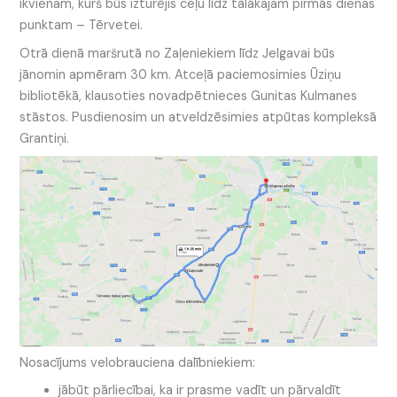
ikvienam, kurš būs izturējis ceļu līdz tālākajam pirmās dienas
punktam – Tērvetei.
Otrā dienā maršrutā no Zaļeniekiem līdz Jelgavai būs
jānomin apmēram 30 km. Atceļā paciemosimies Ūziņu
bibliotēkā, klausoties novadpētnieces Gunitas Kulmanes
stāstos. Pusdienosim un atveldzēsimies atpūtas kompleksā
Grantiņi.
Nosacījums velobrauciena dalībniekiem:
jābūt pārliecībai, ka ir prasme vadīt un pārvaldīt