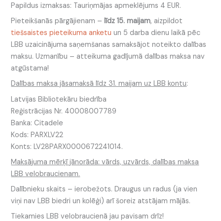
Papildus izmaksas: Tauriņmājas apmeklējums 4 EUR.
Pieteikšanās pārgājienam –
līdz 15. maijam
, aizpildot
tiešsaistes pieteikuma anketu
un 5 darba dienu laikā pēc
LBB uzaicinājuma saņemšanas samaksājot noteikto dalības
maksu. Uzmanību – atteikuma gadījumā dalības maksa nav
atgūstama!
Dalības maksa jāsamaksā līdz 31. maijam uz LBB kontu
:
Latvijas Bibliotekāru biedrība
Reģistrācijas Nr. 40008007789
Banka: Citadele
Kods: PARXLV22
Konts: LV28PARX0000672241014.
Maksājuma mērķī jānorāda: vārds, uzvārds, dalības maksa
LBB velobraucienam.
Dalībnieku skaits – ierobežots. Draugus un radus (ja vien
viņi nav LBB biedri un kolēģi) arī šoreiz atstājam mājās.
Tiekamies LBB velobraucienā jau pavisam drīz!