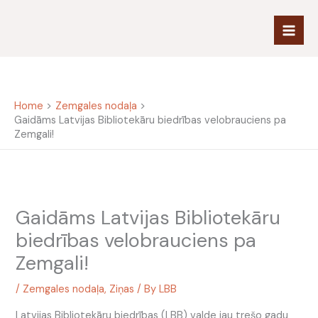
Skip
to
content
Home
Zemgales nodaļa
Gaidāms Latvijas Bibliotekāru biedrības velobrauciens pa
Zemgali!
Gaidāms Latvijas Bibliotekāru
biedrības velobrauciens pa
Zemgali!
/
Zemgales nodaļa
,
Ziņas
/ By
LBB
Latvijas Bibliotekāru biedrības (LBB) valde jau trešo gadu