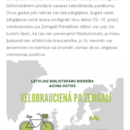
bibliotekāriem piedāvā vasaras saliedēšanās pasākumu.
Divus gadus pēc kārtas tas bija pārgājiens, šogad valde
pārgājiena vietā aicina izmēģināt divu dienu (12.–13. jūnijs)
velobraucienu pa Zemgali! Piedalīties drīkst visi, pat tie,
kuriem šķiet, ka tas nav paveicams! Neskumstam, ja mūsu
īpašumā nav atbilstoša braucamrīka, jo to vienmēr var
aizņemties no kaimiņa vai iznomāt vismaz divos Jelgavas
velonomas punktos.