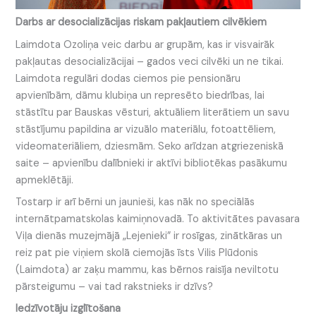
Darbs ar desocializācijas riskam pakļautiem cilvēkiem
Laimdota Ozoliņa veic darbu ar grupām, kas ir visvairāk
pakļautas desocializācijai – gados veci cilvēki un ne tikai.
Laimdota regulāri dodas ciemos pie pensionāru
apvienībām, dāmu klubiņa un represēto biedrības, lai
stāstītu par Bauskas vēsturi, aktuāliem literātiem un savu
stāstījumu papildina ar vizuālo materiālu, fotoattēliem,
videomateriāliem, dziesmām. Seko arīdzan atgriezeniskā
saite – apvienību dalībnieki ir aktīvi bibliotēkas pasākumu
apmeklētāji.
Tostarp ir arī bērni un jaunieši, kas nāk no speciālās
internātpamatskolas kaimiņnovadā. To aktivitātes pavasara
Viļa dienās muzejmājā „Lejenieki” ir rosīgas, zinātkāras un
reiz pat pie viņiem skolā ciemojās īsts Vilis Plūdonis
(Laimdota) ar zaķu mammu, kas bērnos raisīja neviltotu
pārsteigumu – vai tad rakstnieks ir dzīvs?
Iedzīvotāju izglītošana