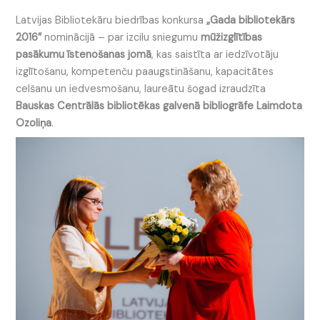
Latvijas Bibliotekāru biedrības konkursa
„Gada bibliotekārs
2016”
nominācijā – par izcilu sniegumu
mūžizglītības
pasākumu īstenošanas jomā
, kas saistīta ar iedzīvotāju
izglītošanu, kompetenču paaugstināšanu, kapacitātes
celšanu un iedvesmošanu, laureātu šogad izraudzīta
Bauskas Centrālās bibliotēkas galvenā bibliogrāfe Laimdota
Ozoliņa
.