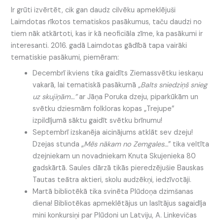
Ir grūti izvērtēt, cik gan daudz cilvēku apmeklējuši
Laimdotas rīkotos tematiskos pasākumus, taču daudzi no
tiem nāk atkārtoti, kas ir kā neoficiāla zīme, ka pasākumi ir
interesanti. 2016. gadā Laimdotas gādībā tapa vairāki
tematiskie pasākumi, piemēram:
Decembrī ikviens tika gaidīts Ziemassvētku ieskaņu
vakarā, lai tematiskā pasākumā
„Balts sniedziņš snieg
uz skujiņām…”
ar Jāņa Poruka dzeju, piparkūkām un
svētku dziesmām folkloras kopas „Trejupe”
izpildījumā sāktu gaidīt svētku brīnumu!
Septembrī izskanēja aicinājums atklāt sev dzeju!
Dzejas stunda „
Mēs nākam no Zemgales…
” tika veltīta
dzejniekam un novadniekam Knuta Skujenieka 80
gadskārtā. Saules dārzā tikās pieredzējušie Bauskas
Tautas teātra aktieri, skolu audzēkņi, iedzīvotāji.
Martā bibliotēkā tika svinēta Plūdoņa dzimšanas
diena! Bibliotēkas apmeklētājus un lasītājus sagaidīja
mini konkursiņi par Plūdoni un Latviju, A. Linkevičas