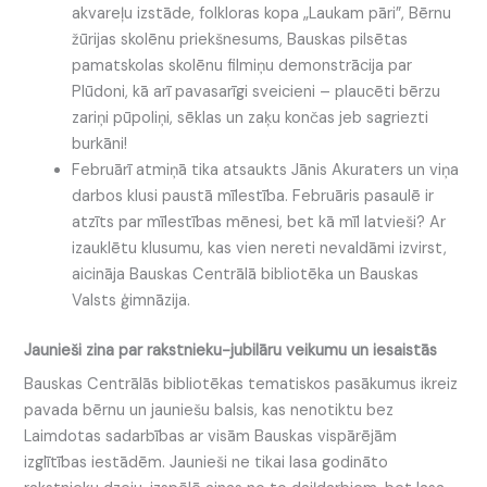
akvareļu izstāde, folkloras kopa „Laukam pāri”, Bērnu
žūrijas skolēnu priekšnesums, Bauskas pilsētas
pamatskolas skolēnu filmiņu demonstrācija par
Plūdoni, kā arī pavasarīgi sveicieni – plaucēti bērzu
zariņi pūpoliņi, sēklas un zaķu končas jeb sagriezti
burkāni!
Februārī atmiņā tika atsaukts Jānis Akuraters un viņa
darbos klusi paustā mīlestība. Februāris pasaulē ir
atzīts par mīlestības mēnesi, bet kā mīl latvieši? Ar
izauklētu klusumu, kas vien nereti nevaldāmi izvirst,
aicināja Bauskas Centrālā bibliotēka un Bauskas
Valsts ģimnāzija.
Jaunieši zina par rakstnieku-jubilāru veikumu un iesaistās
Bauskas Centrālās bibliotēkas tematiskos pasākumus ikreiz
pavada bērnu un jauniešu balsis, kas nenotiktu bez
Laimdotas sadarbības ar visām Bauskas vispārējām
izglītības iestādēm. Jaunieši ne tikai lasa godināto