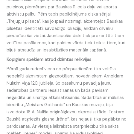
pulciņos, piemēram, par Bauskas 11. ceļa daļu vai sporta
aktīvistu pulku. Pērn tapis papildinājums diska sērijai
„Trejupju pilsētā”, kas jo īpaši nozīmīgi, akcentējos Bauskas
pilsētas identitāti, savdabīgo lokāciju, arīdzan cilvēku
piederību šai vietai. Jauntapušie diski tiek prezentēti tiem
veltītos pasākumos, kad paldies vārds tiek teikts tiem, kuri
bijuši atsaucīgi un iesaistījušies materiāla tapšanā.
Kopīgiem spēkiem atrod dzimtas relikvijas
Pērnā gada rudenī viena no pēcpusdienām tika veltīta
nepelnīti aizmirstam gleznotājam, novadniekam Arnoldam
Nulītim viņa 120. jubilejā. Šo pasākumu pavadīja jaunu
sadarbības partneru iesaistīšanās un kāda pavisam
negaidīta un sirsnīga atkalsatikšanās. Sadarbībā ar mākslas
biedrību „Meistars Gothards” un Bauskas muzeju, bija
izveidota 16 A. Nulīša oriģinālgleznu ekpresizstāde. Tostarp
Bauskā atgriezās glezna „Irēne”, kas nejauši tika paglābta no
pārdošanas. Ar vietējā laikraksta starpniecību tika sākts
meklēt „Irēnes” modeli, zināms, ka vidusskolnieci,