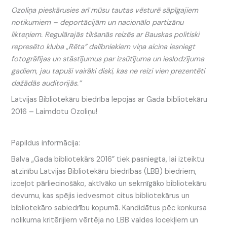
Ozoliņa pieskārusies arī mūsu tautas vēsturē sāpīgajiem
notikumiem – deportācijām un nacionālo partizānu
likteņiem. Regulārajās tikšanās reizēs ar Bauskas politiski
represēto kluba „Rēta” dalībniekiem viņa aicina iesniegt
fotogrāfijas un stāstījumus par izsūtījuma un ieslodzījuma
gadiem, jau tapuši vairāki diski, kas ne reizi vien prezentēti
dažādās auditorijās.”
Latvijas Bibliotekāru biedrība lepojas ar Gada bibliotekāru
2016 – Laimdotu Ozoliņu!
Papildus informācija:
Balva „Gada bibliotekārs 2016” tiek pasniegta, lai izteiktu
atzinību Latvijas Bibliotekāru biedrības (LBB) biedriem,
izceļot pārliecinošāko, aktīvāko un sekmīgāko bibliotekāru
devumu, kas spējis iedvesmot citus bibliotekārus un
bibliotekāro sabiedrību kopumā. Kandidātus pēc konkursa
nolikuma kritērijiem vērtēja no LBB valdes locekļiem un