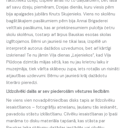
rakstnieku dzeju, izspēlē ainas no to daiļdarbiem, bet lasa
arī savu dzeju, piemēram, Dzejas dienās, kuru viesis pērn
bija apaļgades jubilārs Knuts Skujenieks. Viens no skolēnu
bagātākajiem pasākumiem pērn bija Annai Brigaderei
veltītais pasākums, kas ar priekšnesumiem pulcēja četru
skolu skolēnus, tostarp arī ārpus Bauskas esošas skolas
izglītojamos. Bērni un jaunieši ne tikai lasa, izspēlē un
interpretē autorus dažādos uzvedumos, bet arī kārtīgi
izskrienas! Te nu jāmin Viļa dienas „Lejeniekos”, kad Viļa
Plūdoņa dzimtās mājas sētā, kas nu jau krietnu laiku ir
muzejmāja, tiek vārīta skābeņu zupa, iets rotaļās un risināti
atjautības uzdevumi. Bērnu un jaunieši krāj dažādotu
literāro pieredzi.
Līdzcilvēki dalās ar sev piederošām vēstures liecībām
Ne viens vien novadpētniecības disks tapis ar līdzcilvēku
iesaistīšanos – fotogrāfiju atnešanu, ļaušanu tās ieskanēt,
pavadošu stāstu izklāstīšanu. Cilvēku iesaistīšanas jo īpaši
manāma to disku materiāla tapšanā, kas stāsta par
Bauskas laika ritējumu dažādas iestādēs vai cilvēku