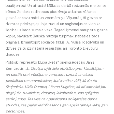
baušķenieci. Un atrasts! Mākslas darbā redzamās meitenes
Irēnes Zeidaks radinieces piedzīvoja atkalredzēšanos
gleznā ar savu māti un vecmāmiņu. Viņuprāt, šī glezna ar
dzimtas priekšgājēju bija zudusi un saglabājusies vien kā
liecība uz kādā žurnāla vāka. Tagad ģimenei sarūpēta glezna
kopija, savukārt Bauska muzejā turpmāk glabāsies tāds
oriģināls. Izmantojot sociālos tīklus, A. Nulīša līdzcilvēku un
dzīves gaitu izzināšanā iesaistījās arī Toronto Dievturu
draudze.
Politiski represēto kluba „Rēta” priekšsēdētājs Jānis
Zemtautis:
„L. Ozoliņa izjūt lielu atbildību pret klausītājiem
un pietāti pret vēstījuma varoņiem, uzrunā un aicina
piedalīties tos novadniekus, kuri ir mūsu vidū, kā Knuts
Skujenieks, Uldis Dumpis, Lāsma Kugrēna, kā arī sameklē jau
aizgājušo tuviniekus, draugus, laikabiedrus, kas spilgtina
sarīkojumus. Tas viss nav paveicams obligātajās darba
stundās, tas paģēr iedziļināšanos gan apskatāmajā laikā, gan
personībās.