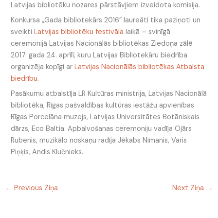
Latvijas bibliotēku nozares pārstāvjiem izveidota komisija.
Konkursa „Gada bibliotekārs 2016” laureāti tika paziņoti un
sveikti
Latvijas bibliotēku festivāla
laikā – svinīgā
ceremonijā Latvijas Nacionālās bibliotēkas Ziedoņa zālē
2017. gada 24. aprīlī, kuru Latvijas Bibliotekāru biedrība
organizēja kopīgi ar
Latvijas Nacionālās bibliotēkas Atbalsta
biedrību
.
Pasākumu atbalstīja LR Kultūras ministrija, Latvijas Nacionālā
bibliotēka, Rīgas pašvaldības kultūras iestāžu apvienības
Rīgas Porcelāna muzejs, Latvijas Universitātes Botāniskais
dārzs, Eco Baltia. Apbalvošanas ceremoniju vadīja Ojārs
Rubenis, muzikālo noskaņu radīja Jēkabs Nīmanis, Varis
Piņķis, Andis Klučnieks.
←
Previous Ziņa
Next Ziņa
→