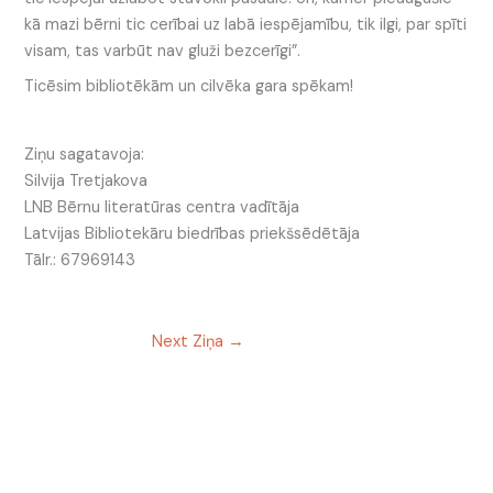
kā mazi bērni tic cerībai uz labā iespējamību, tik ilgi, par spīti
visam, tas varbūt nav gluži bezcerīgi”.
Ticēsim bibliotēkām un cilvēka gara spēkam!
Ziņu sagatavoja:
Silvija Tretjakova
LNB Bērnu literatūras centra vadītāja
Latvijas Bibliotekāru biedrības priekšsēdētāja
Tālr.: 67969143
Next Ziņa
→