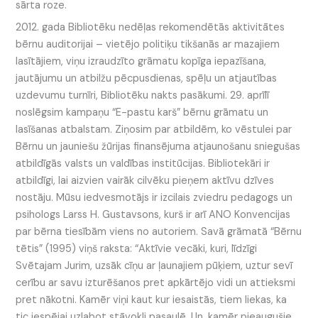
sārta roze.
2012. gada Bibliotēku nedēļas rekomendētās aktivitātes
bērnu auditorijai – vietējo politiķu tikšanās ar mazajiem
lasītājiem, viņu izraudzīto grāmatu kopīga iepazīšana,
jautājumu un atbilžu pēcpusdienas, spēļu un atjautības
uzdevumu turnīri, Bibliotēku nakts pasākumi. 29. aprīlī
noslēgsim kampaņu “E-pastu karš” bērnu grāmatu un
lasīšanas atbalstam. Ziņosim par atbildēm, ko vēstulei par
Bērnu un jauniešu žūrijas finansējuma atjaunošanu sniegušas
atbildīgās valsts un valdības institūcijas. Bibliotekāri ir
atbildīgi, lai aizvien vairāk cilvēku pieņem aktīvu dzīves
nostāju. Mūsu iedvesmotājs ir izcilais zviedru pedagogs un
psihologs Larss H. Gustavsons, kurš ir arī ANO Konvencijas
par bērna tiesībām viens no autoriem. Savā grāmatā “Bērnu
tētis” (1995) viņš raksta: “Aktīvie vecāki, kuri, līdzīgi
Svētajam Jurim, uzsāk cīņu ar ļaunajiem pūķiem, uztur sevī
cerību ar savu izturēšanos pret apkārtējo vidi un attieksmi
pret nākotni. Kamēr viņi kaut kur iesaistās, tiem liekas, ka
tic iespējai uzlabot stāvokli pasaulē. Un, kamēr pieaugušie