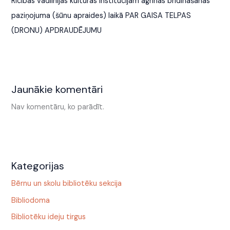
Rīcības vadlīnijas kultūras institūcijām agrīnās brīdināšanas
paziņojuma (šūnu apraides) laikā PAR GAISA TELPAS
(DRONU) APDRAUDĒJUMU
Jaunākie komentāri
Nav komentāru, ko parādīt.
Kategorijas
Bērnu un skolu bibliotēku sekcija
Bibliodoma
Bibliotēku ideju tirgus