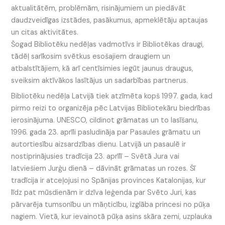
aktualitātēm, problēmām, risinājumiem un piedāvāt
daudzveidīgas izstādes, pasākumus, apmeklētāju aptaujas
un citas aktivitātes.
Šogad Bibliotēku nedēļas vadmotīvs ir Bibliotēkas draugi,
tādēļ sarīkosim svētkus esošajiem draugiem un
atbalstītājiem, kā arī centīsimies iegūt jaunus draugus,
sveiksim aktīvākos lasītājus un sadarbības partnerus.
Bibliotēku nedēļa Latvijā tiek atzīmēta kopš 1997. gada, kad
pirmo reizi to organizēja pēc Latvijas Bibliotekāru biedrības
ierosinājuma. UNESCO, cildinot grāmatas un to lasīšanu,
1996. gada 23. aprīli pasludināja par Pasaules grāmatu un
autortiesību aizsardzības dienu. Latvijā un pasaulē ir
nostiprinājusies tradīcija 23. aprīlī – Svētā Jura vai
latviešiem Jurģu dienā – dāvināt grāmatas un rozes. Šī
tradīcija ir atceļojusi no Spānijas provinces Katalonijas, kur
līdz pat mūsdienām ir dzīva leģenda par Svēto Juri, kas
pārvarēja tumsonību un māņticību, izglāba princesi no pūķa
nagiem. Vietā, kur ievainotā pūķa asins skāra zemi, uzplauka