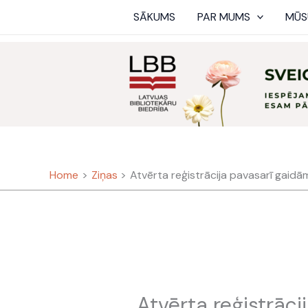
Skip
SĀKUMS
PAR MUMS
MŪS
to
content
Home
Ziņas
Atvērta reģistrācija pavasarī gaidā
Atvērta reģistrāci