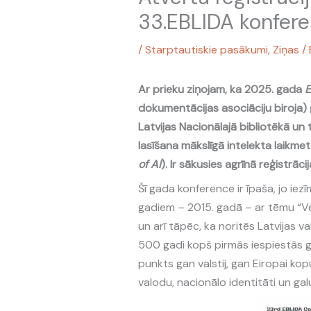
33.EBLIDA konfere
/
Starptautiskie pasākumi
,
Ziņas
/
Ar prieku ziņojam, ka 2025. gada
dokumentācijas asociāciju biroja) g
Latvijas Nacionālajā bibliotēkā un
lasīšana mākslīgā intelekta laikmet
of AI
). Ir sākusies agrīnā reģistrāc
Šī gada konference ir īpaša, jo iez
gadiem – 2015. gadā – ar tēmu “Vei
un arī tāpēc, ka noritēs Latvijas v
500 gadi kopš pirmās iespiestās gr
punkts gan valstij, gan Eiropai kopu
valodu, nacionālo identitāti un gal