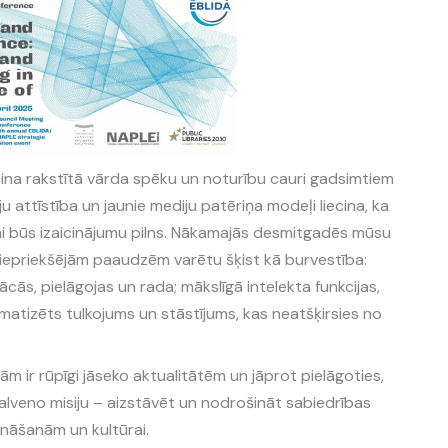
cina rakstītā vārda spēku un noturību cauri gadsimtiem
 attīstība un jaunie mediju patēriņa modeļi liecina, ka
i būs izaicinājumu pilns. Nākamajās desmitgadēs mūsu
s iepriekšējām paaudzēm varētu šķist kā burvestība:
cās, pielāgojas un rada; mākslīgā intelekta funkcijas,
atizēts tulkojums un stāstījums, kas neatšķirsies no
ām ir rūpīgi jāseko aktualitātēm un jāprot pielāgoties,
galveno misiju – aizstāvēt un nodrošināt sabiedrības
 zināšanām un kultūrai.