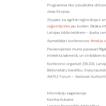
Programma tiks izsludināta drīzumā
visas Eiropas.
Ziņojam, ka agrīnā reģistrācija ir
reģistrējoties
jau šodien. Sīkāka in
Latvijas bibliotekāriem – īpaša cen
Apmeklējiet konferences
tīmekļa v
Pievienojieties mums pavasarī Rīgā
intelekta laikmetā, un strādāsim ko
Konferenci organizē
EBLIDA
, Latvi
Bibliotekāru biedrību. Starptautisk
NAPLE Forum – National Authoritie
Informāciju sagatavoja:
Katrīna Kukaine
Latvijas Nacionālās bibliotēkas