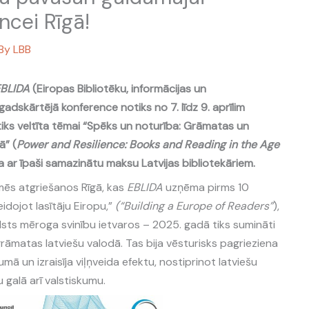
ncei Rīgā!
 By
LBB
EBLIDA
(Eiropas Bibliotēku, informācijas un
adskārtējā konference notiks no 7. līdz 9. aprīlim
 tiks veltīta tēmai “Spēks un noturība: Grāmatas un
ā” (
Power and Resilience: Books and Reading in the Age
ija ar īpaši samazinātu maksu Latvijas bibliotekāriem.
īmēs atgriešanos Rīgā, kas
EBLIDA
uzņēma pirms 10
dojot lasītāju Eiropu,”
(“Building a Europe of Readers”
),
alsts mēroga svinību ietvaros – 2025. gadā tiks sumināti
āmatas latviešu valodā. Tas bija vēsturisks pagrieziena
mā un izraisīja viļņveida efektu, nostiprinot latviešu
u galā arī valstiskumu.