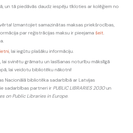
, un tā piedāvās daudz iespēju tīkloties ar kolēģiem no
 atvērta! Izmantojiet samazinātas maksas priekšrocības,
formācija par reģistrācijas maksu ir pieejama
šeit
.
a.
ietni
, lai iegūtu plašāku informāciju.
, lai svinētu grāmatu un lasīšanas noturību mākslīgā
pā, lai veidotu bibliotēku nākotni!
jas Nacionālā bibliotēka sadarbībā ar Latvijas
ie sadarbības partneri ir
PUBLIC LIBRARIES 2030
un
s on Public Libraries in Europe
.