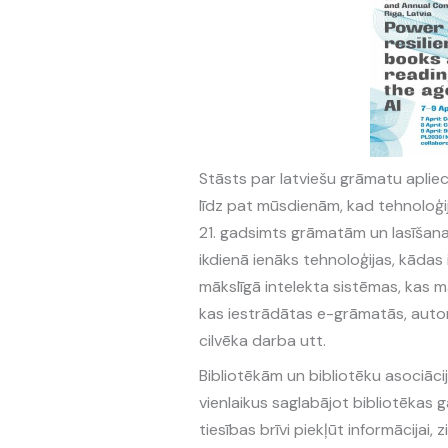
Stāsts par latviešu grāmatu aplie
līdz pat mūsdienām, kad tehnoloģiju
21. gadsimts grāmatām un lasīšana
ikdienā ienāks tehnoloģijas, kāda
mākslīgā intelekta sistēmas, kas mā
kas iestrādātas e-grāmatās, autom
cilvēka darba utt.
Bibliotēkām un bibliotēku asociācij
vienlaikus saglabājot bibliotēkas 
tiesības brīvi piekļūt informācijai,