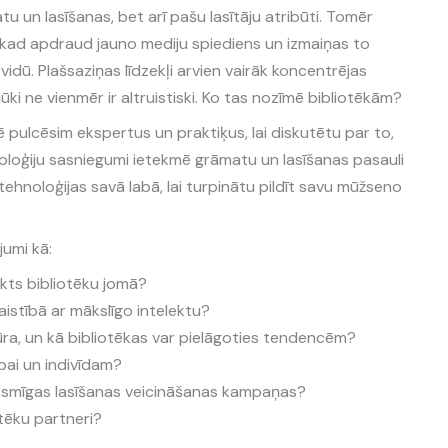
tu un lasīšanas, bet arī pašu lasītāju atribūti. Tomēr
nekad apdraud jauno mediju spiediens un izmaiņas to
vidū. Plašsaziņas līdzekļi arvien vairāk koncentrējas
ūki ne vienmēr ir altruistiski. Ko tas nozīmē bibliotēkām?
pulcēsim ekspertus un praktiķus, lai diskutētu par to,
hnoloģiju sasniegumi ietekmē grāmatu un lasīšanas pasauli
tehnoloģijas savā labā, lai turpinātu pildīt savu mūžseno
jumi kā:
ekts bibliotēku jomā?
aistībā ar mākslīgo intelektu?
tūra, un kā bibliotēkas var pielāgoties tendencēm?
bai un indivīdam?
iksmīgas lasīšanas veicināšanas kampaņas?
otēku partneri?