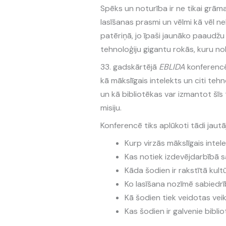
Spēks un noturība ir ne tikai grāma
lasīšanas prasmi un vēlmi kā vēl 
patēriņā, jo īpaši jaunāko paaudžu 
tehnoloģiju gigantu rokās, kuru nol
33. gadskārtējā
EBLIDA
konferencē 
kā mākslīgais intelekts un citi te
un kā bibliotēkas var izmantot šīs 
misiju.
Konferencē tiks aplūkoti tādi jautā
Kurp virzās mākslīgais intel
Kas notiek izdevējdarbībā s
Kāda šodien ir rakstītā kul
Ko lasīšana nozīmē sabiedrī
Kā šodien tiek veidotas ve
Kas šodien ir galvenie bibli