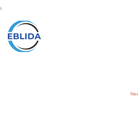
e
Nex