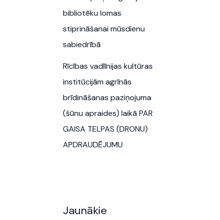
bibliotēku lomas
stiprināšanai mūsdienu
sabiedrībā
Rīcības vadlīnijas kultūras
institūcijām agrīnās
brīdināšanas paziņojuma
(šūnu apraides) laikā PAR
GAISA TELPAS (DRONU)
APDRAUDĒJUMU
Jaunākie