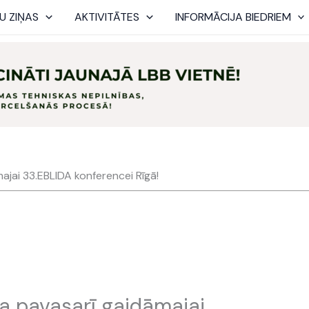
U ZIŅAS
AKTIVITĀTES
INFORMĀCIJA BIEDRIEM
majai 33.EBLIDA konferencei Rīgā!
ja pavasarī gaidāmajai