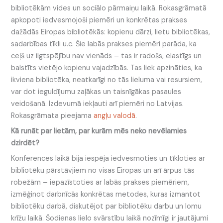
bibliotēkām vides un sociālo pārmaiņu laikā. Rokasgrāmatā
apkopoti iedvesmojoši piemēri un konkrētas prakses
dažādās Eiropas bibliotēkās: kopienu dārzi, lietu bibliotēkas,
sadarbības tīkli u.c. Šie labās prakses piemēri parāda, ka
ceļš uz ilgtspējību nav vienāds – tas ir radošs, elastīgs un
balstīts vietējo kopienu vajadzībās. Tas liek apzināties, ka
ikviena bibliotēka, neatkarīgi no tās lieluma vai resursiem,
var dot ieguldījumu zaļākas un taisnīgākas pasaules
veidošanā. Izdevumā iekļauti arī piemēri no Latvijas.
Rokasgrāmata pieejama
angļu valodā
.
Kā runāt par lietām, par kurām mēs neko nevēlamies
dzirdēt?
Konferences laikā bija iespēja iedvesmoties un tīkloties ar
bibliotēku pārstāvjiem no visas Eiropas un arī ārpus tās
robežām – iepazīstoties ar labās prakses piemēriem,
izmēģinot darbnīcās konkrētas metodes, kuras izmantot
bibliotēku darbā, diskutējot par bibliotēku darbu un lomu
krīžu laikā. Šodienas lielo svārstību laikā nozīmīgi ir jautājumi