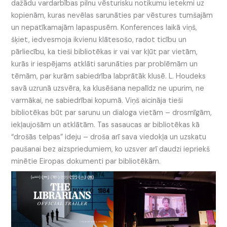
dažādu vardarbības pilnu vēsturisku notikumu ietekmi uz
kopienām, kuras nevēlas sarunāties par vēstures tumšajām
un nepatīkamajām lapaspusēm. Konferences laikā viņš,
šķiet, iedvesmoja ikvienu klātesošo, radot ticību un
pārliecību, ka tieši bibliotēkas ir vai var kļūt par vietām,
kurās ir iespējams atklāti sarunāties par problēmām un
tēmām, par kurām sabiedrība labprātāk klusē. L. Houdeks
savā uzrunā uzsvēra, ka klusēšana nepalīdz ne upurim, ne
varmākai, ne sabiedrībai kopumā. Viņš aicināja tieši
bibliotēkas būt par sarunu un dialoga vietām – drosmīgām,
iekļaujošām un atklātām. Tas sasaucas ar bibliotēkas kā
“drošās telpas” ideju – droša arī sava viedokļa un uzskatu
paušanai bez aizspriedumiem, ko uzsver arī daudzi iepriekš
minētie Eiropas dokumenti par bibliotēkām.