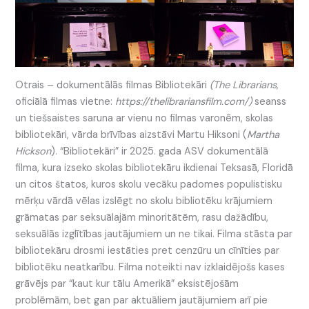
Otrais – dokumentālās filmas Bibliotekāri
(The Librarians,
oficiālā filmas vietne:
https://thelibrariansfilm.com/)
seanss
un tiešsaistes saruna ar vienu no filmas varonēm, skolas
bibliotekāri, vārda brīvības aizstāvi Martu Hiksoni (
Martha
Hickson
). “Bibliotekāri” ir 2025. gada ASV dokumentālā
filma, kura izseko skolas bibliotekāru ikdienai Teksasā, Floridā
un citos štatos, kuros skolu vecāku padomes populistisku
mērķu vārdā vēlas izslēgt no skolu bibliotēku krājumiem
grāmatas par seksuālajām minoritātēm, rasu dažādību,
seksuālās izglītības jautājumiem un ne tikai. Filma stāsta par
bibliotekāru drosmi iestāties pret cenzūru un cīnīties par
bibliotēku neatkarību. Filma noteikti nav izklaidējošs kases
grāvējs par “kaut kur tālu Amerikā” eksistējošām
problēmām, bet gan par aktuāliem jautājumiem arī pie