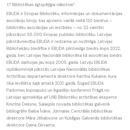
17
. Bibliotēkas ilgtspējīgai nākotnei”.
EBLIDA ir Eiropas Bibliotēku, informācijas un dokumentācijas
asociāciju birojs, kas apvieno vairāk nekā 120 biedrus –
bibliotēku asociācijas un iestādes – no 32 valstīm,
pārstāvot 65 000 Eiropas publisko bibliotēku. Latvijas
pārstāvniecība EBLIDA ir redzama un nozīmīga. Latvijas
Bibliotekāru biedrība ir EBLIDA pilntiesīgs biedrs kopš 2022.
gada, bet Latvijas Nacionālā bibliotēka kā asociētais biedrs
EBLIDA darbojas jau kopš 2005. gada. Latviju EBLIDA
izpildkomitejā pārstāv Latvijas Nacionālās bibliotēkas
Attīstības departamenta direktore Katrīna Kukaine, kura
tika ievēlēta šajā amatā 2021. gadā. Šogad EBLIDA
Padomes kopsapulci un ikgadējo konferenci Prāgā no
Latvijas apmeklēja arī LNB Bibliotēku attīstības eksperte
Kristīne Deksne, Salaspils novada bibliotēkas galvenā
bibliogrāfe Baiba Īvāne, Jūrmalas Centrālās bibliotēkas
direktore Māra Jēkabsone un Kuldīgas Galvenās bibliotēkas
direktore Daina Girvairte.