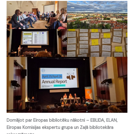
Domājot par Eiropas bibliotēku nākotni – EBLIDA, ELAN,
Eiropas Komisijas ekspertu grupa un Zaļā bibliotekāra