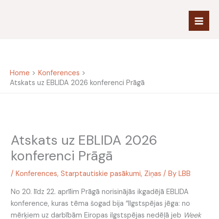
Skip
to
content
Home
Konferences
Atskats uz EBLIDA 2026 konferenci Prāgā
Atskats uz EBLIDA 2026
konferenci Prāgā
/
Konferences
,
Starptautiskie pasākumi
,
Ziņas
/ By
LBB
No 20. līdz 22. aprīlim Prāgā norisinājās ikgadējā EBLIDA
konference, kuras tēma šogad bija “Ilgstspējas jēga: no
mērķiem uz darbībām Eiropas ilgstspējas nedēļā jeb
Week