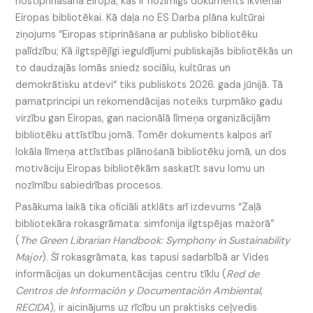
nostiprināšanā Eiropā, kas ir nozīmīgs dokuments ikvienai
Eiropas bibliotēkai. Kā daļa no ES Darba plāna kultūrai
ziņojums “Eiropas stiprināšana ar publisko bibliotēku
palīdzību; Kā ilgtspējīgi ieguldījumi publiskajās bibliotēkās un
to daudzajās lomās sniedz sociālu, kultūras un
demokrātisku atdevi“ tiks publiskots 2026. gada jūnijā. Tā
pamatprincipi un rekomendācijas noteiks turpmāko gadu
virzību gan Eiropas, gan nacionālā līmeņa organizācijām
bibliotēku attīstību jomā. Tomēr dokuments kalpos arī
lokāla līmeņa attīstības plānošanā bibliotēku jomā, un dos
motivāciju Eiropas bibliotēkām saskatīt savu lomu un
nozīmību sabiedrības procesos.
Pasākuma laikā tika oficiāli atklāts arī izdevums “Zaļā
bibliotekāra rokasgrāmata: simfonija ilgtspējas mažorā”
(
The Green Librarian Handbook: Symphony in Sustainability
Major
). Šī rokasgrāmata, kas tapusi sadarbībā ar Vides
informācijas un dokumentācijas centru tīklu (
Red de
Centros de Información y Documentación Ambiental,
RECIDA
), ir aicinājums uz rīcību un praktisks ceļvedis