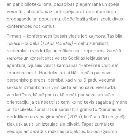
arī par bibliotēku lomu dažādības pieņemšanā un spējā
veicināt sabiedrības izturētspēju pret dezinformāciju,
propagandu un populismu, tāpēc īpaši gribas izcelt divus
konferences notikumus.
Pirmais – konferences īpašais viesis jeb
keynote
. Tas bija
Lukāšs Houdeks (
Lukáš Houdek)
– čehu žurnālists,
raidierakstu veidotājs un mākslinieks, reportieris žurnālā
Heroine
un konsultants valsts Sociālās iekļaušanas
aģentūrā, bijušais valsts kampaņas “HateFree Culture”
koordinators. L. Houdeks ļoti atklāti runāja par savu
personisko pieredzi bērnībā, kad viņu 6 gadu vecumā
seksuāli izmantoja un viņš cieta arī no savu vienaudžu
vardarbības, kā arī par to, kā runāt par savu seksuālo
orientāciju, ja tā neatbilst tam, ko no tevis sagaida ģimene
un līdzcilvēki. Žurnālists ir sarakstījis grāmatu “Sarunas ar
pedofiliem un viņu ģimenēm” (2025), kurā atklāti un godīgi
tiek uzklausīti un iztaujāti šie cilvēki. Tāpat žurnālists
veidojis arī dažādus mākslas projektus, kuros izgaismo