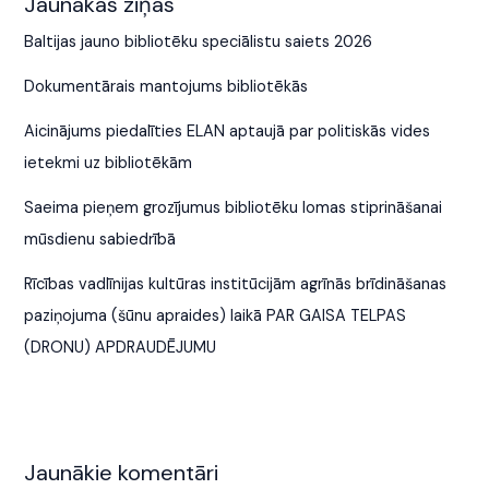
Jaunākās ziņas
Baltijas jauno bibliotēku speciālistu saiets 2026
Dokumentārais mantojums bibliotēkās
Aicinājums piedalīties ELAN aptaujā par politiskās vides
ietekmi uz bibliotēkām
Saeima pieņem grozījumus bibliotēku lomas stiprināšanai
mūsdienu sabiedrībā
Rīcības vadlīnijas kultūras institūcijām agrīnās brīdināšanas
paziņojuma (šūnu apraides) laikā PAR GAISA TELPAS
(DRONU) APDRAUDĒJUMU
Jaunākie komentāri