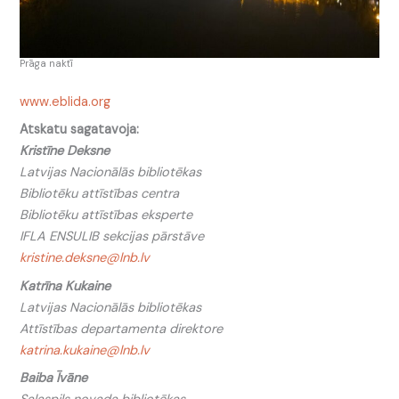
Prāga naktī
www.eblida.org
Atskatu sagatavoja:
Kristīne Deksne
Latvijas Nacionālās bibliotēkas
Bibliotēku attīstības centra
Bibliotēku attīstības eksperte
IFLA ENSULIB sekcijas pārstāve
kristine.deksne@lnb.lv
Katrīna Kukaine
Latvijas Nacionālās bibliotēkas
Attīstības departamenta direktore
katrina.kukaine@lnb.lv
Baiba Īvāne