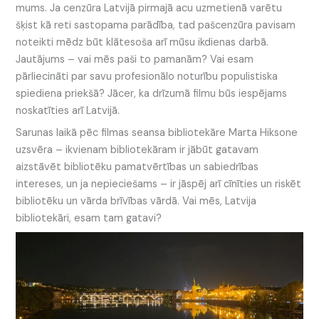
mums. Ja cenzūra Latvijā pirmajā acu uzmetienā varētu
šķist kā reti sastopama parādība, tad pašcenzūra pavisam
noteikti mēdz būt klātesoša arī mūsu ikdienas darbā.
Jautājums – vai mēs paši to pamanām? Vai esam
pārliecināti par savu profesionālo noturību populistiska
spiediena priekšā? Jācer, ka drīzumā filmu būs iespējams
noskatīties arī Latvijā.
Sarunas laikā pēc filmas seansa bibliotekāre Marta Hiksone
uzsvēra – ikvienam bibliotekāram ir jābūt gatavam
aizstāvēt bibliotēku pamatvērtības un sabiedrības
intereses, un ja nepieciešams – ir jāspēj arī cīnīties un riskēt
bibliotēku un vārda brīvības vārdā. Vai mēs, Latvija
bibliotekāri, esam tam gatavi?