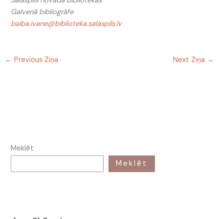
Salaspils novada bibliotēkas
Galvenā bibliogrāfe
baiba.ivane@biblioteka.salaspils.lv
←
Previous Ziņa
Next Ziņa
→
Meklēt
Meklēt