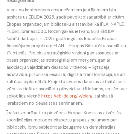
rokasgrāmata
Viens no konferences apspriežamiem jautājumiem bija
atskats uz EBLIDA 2025. gadā paveikto sadarbībā ar citām
Eiropas organizācijām bibliotēku aizstāvībai kā IFLA, NAPLE,
PublicLibraries2030. Nozīmīgākais ietvars, kurā EBLIDA
šobrīd darbojas, ir 2025. gadā iegūtais Radošās Eiropas
finansējums projektam ELAN – Eiropas Bibliotēku asociāciju
tīklošanās. Projekta stratēģiskie virzieni gan sasaucas ar
pašas organizācijas stratēģiskajiem mērķiem, gan ar
asociāciju vajadzībām dažādos virzienos – ilgtspējā,
aizstāvībā, pilsoniskā iesaistē, digitālā transformācijā, kā arī
kultūras diplomātijā. Projekta ievaros daudzas aktivitātes ir
vērstas tieši uz asociāciju pilnveidi un tīklošanos, un tām var
sekot līdz vietnē
https://eblida.org/lv/elan/
, tai skaitā
ierakstiem no tiešsaistes semināriem.
Īpaša uzmanība tika pievērsta Eiropas Komisijas atvērtās
koordinācijas metodes ekspertu grupas ziņojumam par
bibliotēku lomu sabiedrības izaugsmē un demokrātijas