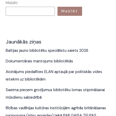
Meklēt
Meklēt
Jaunākās ziņas
Baltijas jauno bibliotēku speciālistu saiets 2026
Dokumentārais mantojums bibliotēkās
Aicinājums piedalīties ELAN aptaujā par politiskās vides
ietekmi uz bibliotēkām
Saeima pieņem grozījumus bibliotēku lomas stiprināšanai
mūsdienu sabiedrībā
Rīcības vadlīnijas kultūras institūcijām agrīnās brīdināšanas
paziņojuma (šūnu apraides) laikā PAR GAISA TELPAS