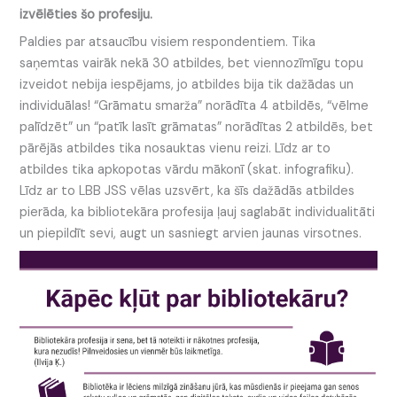
izvēlēties šo profesiju.
Paldies par atsaucību visiem respondentiem. Tika
saņemtas vairāk nekā 30 atbildes, bet viennozīmīgu topu
izveidot nebija iespējams, jo atbildes bija tik dažādas un
individuālas! “Grāmatu smarža” norādīta 4 atbildēs, “vēlme
palīdzēt” un “patīk lasīt grāmatas” norādītas 2 atbildēs, bet
pārējās atbildes tika nosauktas vienu reizi. Līdz ar to
atbildes tika apkopotas vārdu mākonī (skat. infografiku).
Līdz ar to LBB JSS vēlas uzsvērt, ka šīs dažādās atbildes
pierāda, ka bibliotekāra profesija ļauj saglabāt individualitāti
un piepildīt sevi, augt un sasniegt arvien jaunas virsotnes.