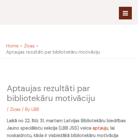
Skip
to
content
Home
Ziņas
Aptaujas rezultāti par bibliotekāru motivāciju
Aptaujas rezultāti par
bibliotekāru motivāciju
/
Ziņas
/ By
LBB
Laikā no 22. līdz 31. martam Latvijas Bibliotekāru biedrības
Jauno speciālistu sekcija (LBB JSS) veica
aptauju
, lai
noskaidrotu, kāda ir visbiežākā bibliotekāru motivācija