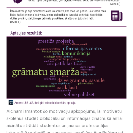
Aicinām izmantot šo motivāciju apkopojumu, lai motivētu
skolēnus studēt bibliotēku un informācijas zinātni, kā arī lai
aicinātu strādāt studentus un jaunos profesionāļus
laikmetīgā profesijā ar izaugsmes iespējām. Piedāvājam arī