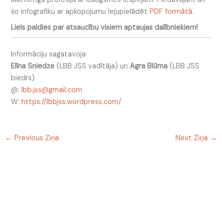
šo infografiku ar apkopojumu lejupielādēt
PDF formātā
.
Liels paldies par atsaucību visiem aptaujas dalībniekiem!
Informāciju sagatavoja:
Elīna Sniedze
(LBB JSS vadītāja) un
Agra Blūma
(LBB JSS
biedrs)
@:
lbb.jss@gmail.com
W:
https://lbbjss.wordpress.com/
←
Previous Ziņa
Next Ziņa
→