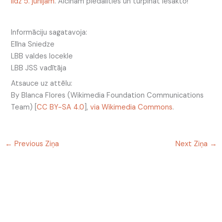
līdz 5. jūnijam
. Aicinām piedalīties un turpināt iesākto!
Informāciju sagatavoja:
Elīna Sniedze
LBB valdes locekle
LBB JSS vadītāja
Atsauce uz attēlu:
By Blanca Flores (Wikimedia Foundation Communications
Team) [
CC BY-SA 4.0
],
via Wikimedia Commons
.
←
Previous Ziņa
Next Ziņa
→