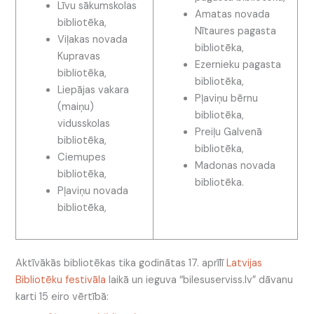
Līvu sākumskolas
Amatas novada
bibliotēka,
Nītaures pagasta
Viļakas novada
bibliotēka,
Kupravas
Ezernieku pagasta
bibliotēka,
bibliotēka,
Liepājas vakara
Pļaviņu bērnu
(maiņu)
bibliotēka,
vidusskolas
Preiļu Galvenā
bibliotēka,
bibliotēka,
Ciemupes
Madonas novada
bibliotēka,
bibliotēka.
Pļaviņu novada
bibliotēka,
Aktīvākās bibliotēkas tika godinātas 17. aprīlī
Latvijas
Bibliotēku festivāla
laikā un ieguva “bilesuserviss.lv” dāvanu
karti 15 eiro vērtībā: