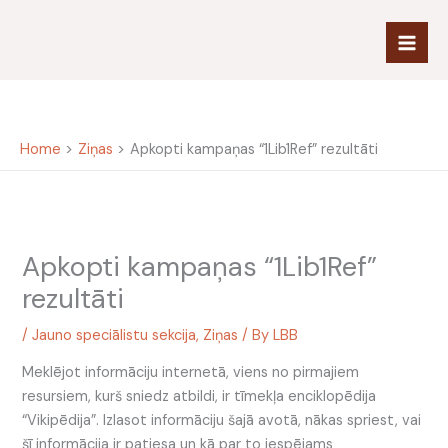
Skip
to
content
Home
Ziņas
Apkopti kampaņas “1Lib1Ref” rezultāti
Apkopti kampaņas “1Lib1Ref”
rezultāti
/
Jauno speciālistu sekcija
,
Ziņas
/ By
LBB
Meklējot informāciju internetā, viens no pirmajiem
resursiem, kurš sniedz atbildi, ir tīmekļa enciklopēdija
“Vikipēdija”. Izlasot informāciju šajā avotā, nākas spriest, vai
šī informācija ir patiesa un kā par to iespējams