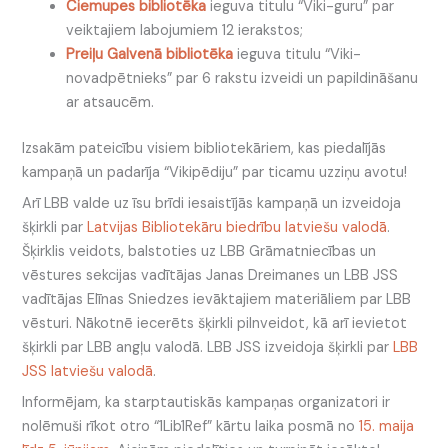
Ciemupes bibliotēka
ieguva titulu “Viki-guru” par
veiktajiem labojumiem 12 ierakstos;
Preiļu Galvenā bibliotēka
ieguva titulu “Viki-
novadpētnieks” par 6 rakstu izveidi un papildināšanu
ar atsaucēm.
Izsakām pateicību visiem bibliotekāriem, kas piedalījās
kampaņā un padarīja “Vikipēdiju” par ticamu uzziņu avotu!
Arī LBB valde uz īsu brīdi iesaistījās kampaņā un izveidoja
šķirkli par
Latvijas Bibliotekāru biedrību latviešu valodā
.
Šķirklis veidots, balstoties uz LBB Grāmatniecības un
vēstures sekcijas vadītājas Janas Dreimanes un LBB JSS
vadītājas Elīnas Sniedzes ievāktajiem materiāliem par LBB
vēsturi. Nākotnē iecerēts šķirkli pilnveidot, kā arī ievietot
šķirkli par LBB angļu valodā. LBB JSS izveidoja šķirkli par
LBB
JSS latviešu valodā
.
Informējam, ka starptautiskās kampaņas organizatori ir
nolēmuši rīkot otro “1Lib1Ref” kārtu laika posmā no
15. maija