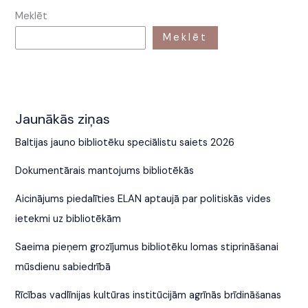
Meklēt
Meklēt
Jaunākās ziņas
Baltijas jauno bibliotēku speciālistu saiets 2026
Dokumentārais mantojums bibliotēkās
Aicinājums piedalīties ELAN aptaujā par politiskās vides
ietekmi uz bibliotēkām
Saeima pieņem grozījumus bibliotēku lomas stiprināšanai
mūsdienu sabiedrībā
Rīcības vadlīnijas kultūras institūcijām agrīnās brīdināšanas