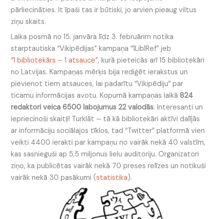
pārliecināties. It īpaši tas ir būtiski, jo arvien pieaug viltus
ziņu skaits.
Laika posmā no 15. janvāra līdz 3. februārim notika
starptautiska “Vikipēdijas” kampaņa “1Lib1Ref” jeb
“1 bibliotekārs – 1 atsauce”
, kurā pieteicās arī 15 bibliotekāri
no Latvijas. Kampaņas mērķis bija rediģēt ierakstus un
pievienot tiem atsauces, lai padarītu “Vikipēdiju” par
ticamu informācijas avotu. Kopumā kampaņas laikā
824
redaktori veica 6500 labojumus 22 valodās
. Interesanti un
iepriecinoši skaitļi! Turklāt – tā kā bibliotekāri aktīvi dalījās
ar informāciju sociālajos tīklos, tad “Twitter” platformā vien
veikti 4400 ierakti par kampaņu no vairāk nekā 40 valstīm,
kas sasnieguši ap 5,5 miljonus lielu auditoriju. Organizatori
ziņo, ka publicētas vairāk nekā 70 preses relīzes un notikuši
vairāk nekā 30 pasākumi (
statistika
).