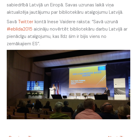
sabiedrībā Latvijā un Eiropā. Savas uzrunas laikā viņa
aktualizēja jautājumu par bibliotekāru atalgojumu Latvijā.
Savā
Twitter
kontā Inese Vaidere raksta: “Savā uzrunā
#eblida2015
aicināju novērtēt bibliotekāru darbu Latvijā ar
pienācīgu atalgojumu, kas līdz šim ir bijis viens no
zemākajiem ES”.