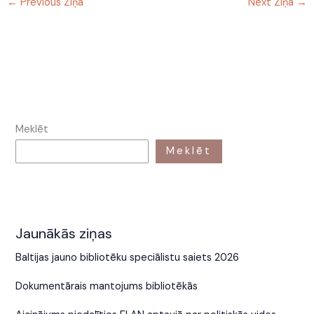
←
Previous Ziņa
Next Ziņa
→
Meklēt
Meklēt
Jaunākās ziņas
Baltijas jauno bibliotēku speciālistu saiets 2026
Dokumentārais mantojums bibliotēkās