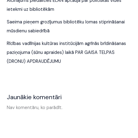
Aicinājums piedalīties ELAN aptaujā par politiskās vides
ietekmi uz bibliotēkām
Saeima pieņem grozījumus bibliotēku lomas stiprināšanai
mūsdienu sabiedrībā
Rīcības vadlīnijas kultūras institūcijām agrīnās brīdināšanas
paziņojuma (šūnu apraides) laikā PAR GAISA TELPAS
(DRONU) APDRAUDĒJUMU
Jaunākie komentāri
Nav komentāru, ko parādīt.