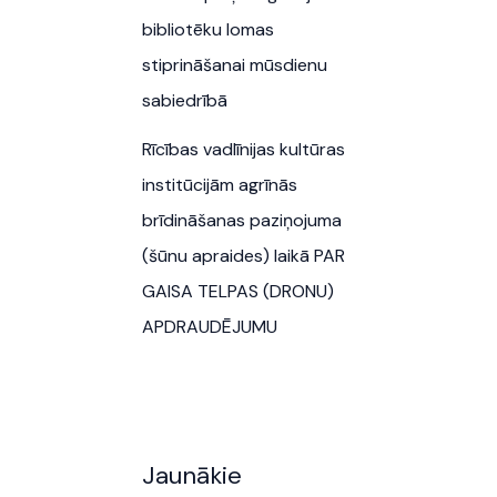
bibliotēku lomas
stiprināšanai mūsdienu
sabiedrībā
Rīcības vadlīnijas kultūras
institūcijām agrīnās
brīdināšanas paziņojuma
(šūnu apraides) laikā PAR
GAISA TELPAS (DRONU)
APDRAUDĒJUMU
Jaunākie