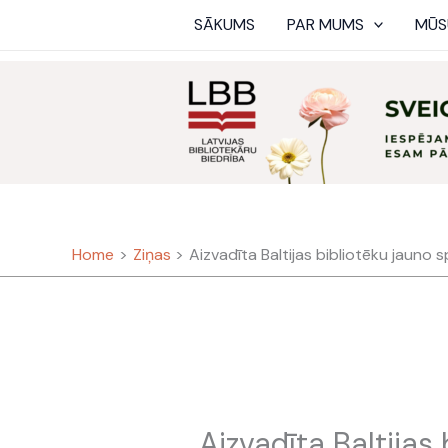
Skip
SĀKUMS
PAR MUMS
MŪS
to
content
Home
Ziņas
Aizvadīta Baltijas bibliotēku jauno s
Aizvadīta Baltijas