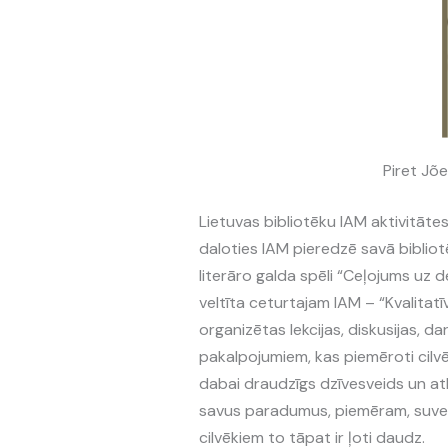
Piret Jõe
Lietuvas bibliotēku IAM aktivitāte
daloties IAM pieredzē savā bibliot
literāro galda spēli “Ceļojums uz d
veltīta ceturtajam IAM – “Kvalitatīv
organizētas lekcijas, diskusijas, d
pakalpojumiem, kas piemēroti cilvē
dabai draudzīgs dzīvesveids un at
savus paradumus, piemēram, suvenīr
cilvēkiem to tāpat ir ļoti daudz.