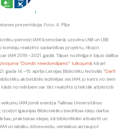
eksnes prezentācija. Foto: A. Pīķe
bliotēku pieredzi IAM īstenošanā, uzsvēra LNB un LBB
komisiju realizēto sadarbības projektu, rīkojot
ar IAM 2019.–2021. gadā. Tāpat nozīmīga ir bijusi dalība
ziņojuma “Domāt neiedomājamo” tulkojumā
, kā arī
gada 14.–15. aprīļa Latvijas Bibliotēku festivāls “
Darīt
bibliotēku aktivitātēs iezīmējas visi IAM, jo katrs no tiem
u kāds no mērķiem var tikt realizēts izteiktāk atbilstoši
u veikumu IAM jomā sniedza Tallinas Universitātes
r
, izceļot Igaunijas Bibliotekāru biedrības ideju darba
kāršas, praktiskas idejas, kā bibliotēkām atbalstīt un
IAM un labāku dzīvesveidu, vienlaikus aiztaupot