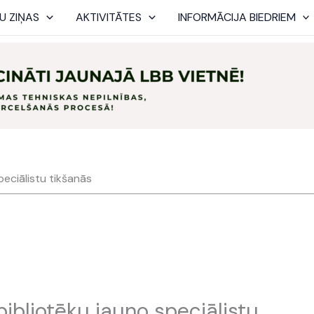
U ZIŅAS
AKTIVITĀTES
INFORMĀCIJA BIEDRIEM
peciālistu tikšanās
 bibliotēku jauno speciālistu