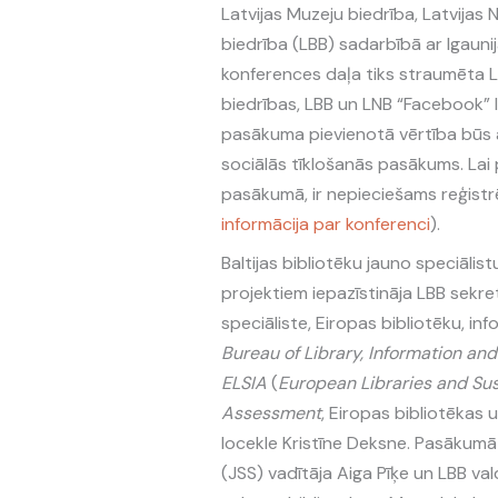
Latvijas Muzeju biedrība, Latvijas 
biedrība (LBB) sadarbībā ar Igauni
konferences daļa tiks straumēta L
biedrības, LBB un LNB “Facebook” 
pasākuma pievienotā vērtība būs 
sociālās tīklošanās pasākums. Lai 
pasākumā, ir nepieciešams reģistr
informācija par konferenci
).
Baltijas bibliotēku jauno speciālist
projektiem iepazīstināja LBB sekre
speciāliste, Eiropas bibliotēku, in
Bureau of Library, Information a
ELSIA
(
European Libraries and Su
Assessment
, Eiropas bibliotēkas 
locekle Kristīne Deksne. Pasākumā n
(JSS) vadītāja Aiga Pīķe un LBB va