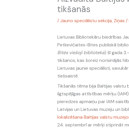
tikšanās
/
Jauno speciālistu sekcija
,
Ziņas
/
Lietuvas Bibliotekāru biedrības Ja
Petkevičaites-Bites publiskā biblio
Bitės viešoji biblioteka
) šī gada 3.
tikšanos, kas šoreiz norisinājās h
Lietuvas jaunie speciālisti, savukār
tiešsaistē.
Tikšanās tēma bija Baltijas valstu 
ilgtspējīgas attīstības mērķu (IAM
pieredzes apmaiņu par IAM saistīb
Latvijas un Lietuvas muzeju un bib
lokalizēšana Baltijas valstu muzejo
24. septembrī ar mērķi stiprināt m