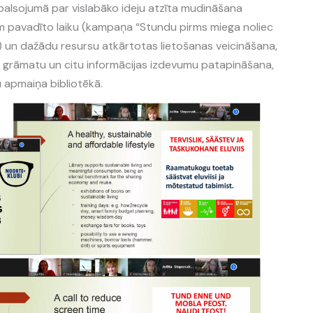
 balsojumā par vislabāko ideju atzīta mudināšana
m pavadīto laiku (kampaņa “Stundu pirms miega noliec
) un dažādu resursu atkārtotas lietošanas veicināšana,
en grāmatu un citu informācijas izdevumu patapināšana,
 apmaiņa bibliotēkā.