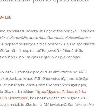
 By
LBB
uno speciālistu sekcija un Paņevežas apriņķa Gabrieles
tēka (
Panevėžio apskrities Gabrielės Petkevičaitės-
–4. septembrī rīkoja Baltijas bibliotēku jauno speciālistu
ibrīdformā – 3. septembrī Paņevežā klātienē tikās
t dalībnieki no Latvijas un Igaunijas pievienojās
bibliotēku īstenotie projekti un aktivitātes no ANO
) skatpunkta. Izraudzītā tēma veiksmīgi nodrošināja
u ar bibliotēku darbu pirms konferences Igaunijas,
liotēku darbiniekiem
“Ilgtspējīgas attīstības mērķu
s un bibliotēkās”
, kas notiks tiešsaistē šī gada 23.–
uzeju un bibliotēku lomu IAM ieviešanā. Konferenci rīko