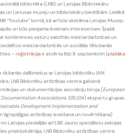
Nacionālā bibliotēka (LNB) un Latvijas Bibliotekāru
jas un Lietuvas muzeju un bibliotekāru biedrībām. Lielākā
NB “Youtube” kontā, kā arī būs skatāma Latvijas Muzeju
lapās un būs pieejama ikvienam interesentam. Īpašā
ar konferences saturu saistītās meistardarbnīcas un
piedalītos meistardarbnīcās un sociālās tīklošanās
ēties –
reģistrācija
ir atvērta līdz 8. septembrim (
plašāka
u tikšanās dalībniekus ar Latvijas bibliotēku IAM
tāre, LNB Bibliotēku attīstības centra galvenā
formācijas un dokumentācijas asociāciju biroja (
European
nd Documentation Associations
,
EBLIDA
) ekspertu grupas
stainable Development Implementation and
un ilgtspējīgas attīstības ieviešana un novērtēšana)
o Latvijas piedalījās arī LBB Jauno speciālistu sekcijas
ldes priekšsēdētāja, LNB Bibliotēku attīstības centra