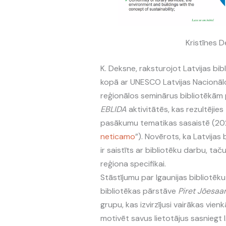
Kristīnes D
K. Deksne, raksturojot Latvijas bi
kopā ar UNESCO Latvijas Nacionālo 
reģionālos seminārus bibliotēkām p
EBLIDA
aktivitātēs, kas rezultējies
pasākumu tematikas sasaistē (2021. 
neticamo
”). Novērots, ka Latvijas 
ir saistīts ar bibliotēku darbu, tač
reģiona specifikai.
Stāstījumu par Igaunijas bibliotēk
bibliotēkas pārstāve
Piret Jõesaa
grupu, kas izvirzījusi vairākas vien
motivēt savus lietotājus sasniegt 