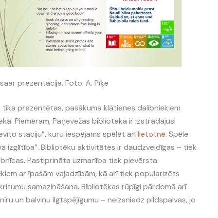
saar prezentācija. Foto: A. Pīķe
s tika prezentētas, pasākuma klātienes dalībniekiem
ēkā. Piemēram, Paņevežas bibliotēka ir izstrādājusi
evīto staciju”, kuru iespējams spēlēt arī
lietotnē
. Spēle
a izglītība”. Bibliotēku aktivitātes ir daudzveidīgas – tiek
arbnīcas. Pastiprināta uzmanība tiek pievērsta
kiem ar īpašām vajadzībām, kā arī tiek popularizēts
kritumu samazināšana. Bibliotēkas rūpīgi pārdomā arī
u un balviņu ilgtspējīgumu – neizsniedz pildspalvas, jo