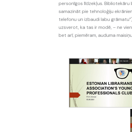
personīgos līdzekļus. Bibliotekāru
samazināt pie tehnoloģiju ekrānie
telefonu un izbaudi labu grāmatu”
uzsverot, ka tas ir modē, – ne vi
bet arī, piemēram, auduma maisiņu