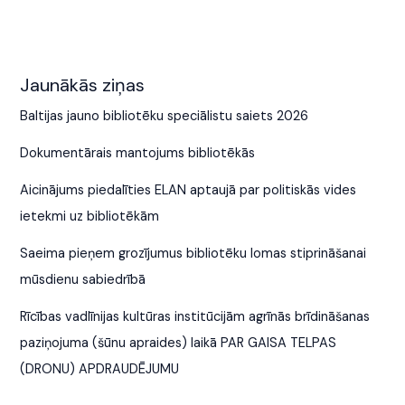
Jaunākās ziņas
Baltijas jauno bibliotēku speciālistu saiets 2026
Dokumentārais mantojums bibliotēkās
Aicinājums piedalīties ELAN aptaujā par politiskās vides
ietekmi uz bibliotēkām
Saeima pieņem grozījumus bibliotēku lomas stiprināšanai
mūsdienu sabiedrībā
Rīcības vadlīnijas kultūras institūcijām agrīnās brīdināšanas
paziņojuma (šūnu apraides) laikā PAR GAISA TELPAS
(DRONU) APDRAUDĒJUMU