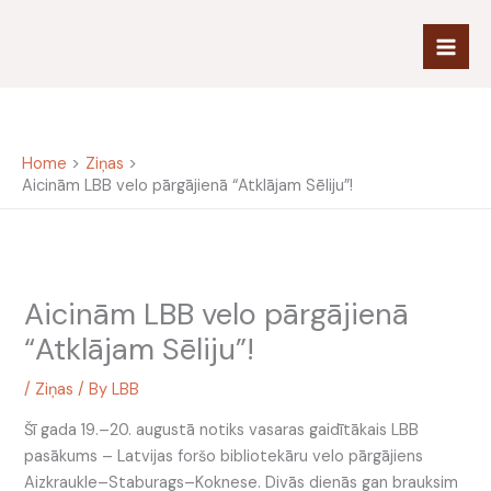
Skip
to
content
Home
Ziņas
Aicinām LBB velo pārgājienā “Atklājam Sēliju”!
Aicinām LBB velo pārgājienā
“Atklājam Sēliju”!
/
Ziņas
/ By
LBB
Šī gada 19.–20. augustā notiks vasaras gaidītākais LBB
pasākums – Latvijas foršo bibliotekāru velo pārgājiens
Aizkraukle–Staburags–Koknese. Divās dienās gan brauksim