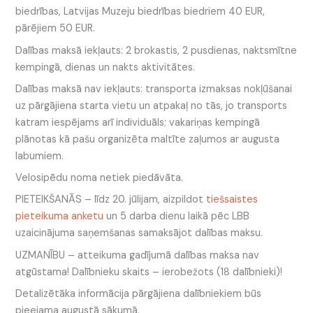
biedrības, Latvijas Muzeju biedrības biedriem 40 EUR,
pārējiem 50 EUR.
Dalības maksā iekļauts: 2 brokastis, 2 pusdienas, naktsmītne
kempingā, dienas un nakts aktivitātes.
Dalības maksā nav iekļauts: transporta izmaksas nokļūšanai
uz pārgājiena starta vietu un atpakaļ no tās, jo transports
katram iespējams arī individuāls; vakariņas kempingā
plānotas kā pašu organizēta maltīte zaļumos ar augusta
labumiem.
Velosipēdu noma netiek piedāvāta.
PIETEIKŠANĀS – līdz 20. jūlijam, aizpildot
tiešsaistes
pieteikuma anketu
un 5 darba dienu laikā pēc LBB
uzaicinājuma saņemšanas samaksājot dalības maksu.
UZMANĪBU – atteikuma gadījumā dalības maksa nav
atgūstama! Dalībnieku skaits – ierobežots (18 dalībnieki)!
Detalizētāka informācija pārgājiena dalībniekiem būs
pieejama augustā sākumā.