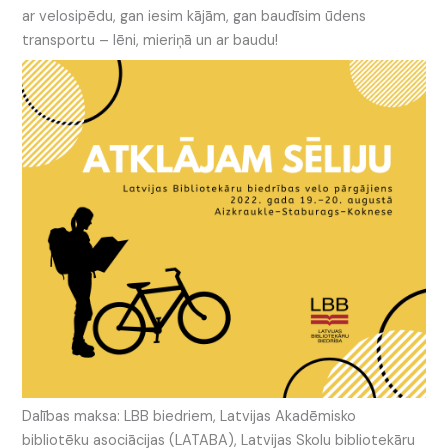
ar velosipēdu, gan iesim kājām, gan baudīsim ūdens
transportu – lēni, mieriņā un ar baudu!
Dalības maksa: LBB biedriem, Latvijas Akadēmisko
bibliotēku asociācijas (LATABA), Latvijas Skolu bibliotekāru