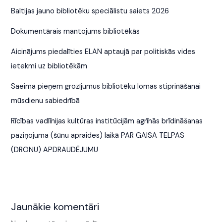
Baltijas jauno bibliotēku speciālistu saiets 2026
Dokumentārais mantojums bibliotēkās
Aicinājums piedalīties ELAN aptaujā par politiskās vides
ietekmi uz bibliotēkām
Saeima pieņem grozījumus bibliotēku lomas stiprināšanai
mūsdienu sabiedrībā
Rīcības vadlīnijas kultūras institūcijām agrīnās brīdināšanas
paziņojuma (šūnu apraides) laikā PAR GAISA TELPAS
(DRONU) APDRAUDĒJUMU
Jaunākie komentāri