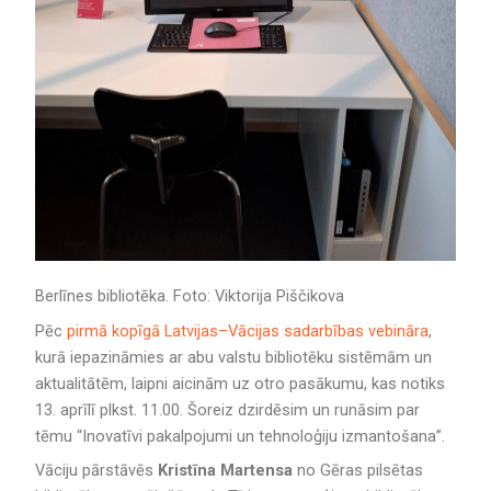
Berlīnes bibliotēka. Foto: Viktorija Piščikova
Pēc
pirmā kopīgā Latvijas–Vācijas sadarbības vebināra
,
kurā iepazināmies ar abu valstu bibliotēku sistēmām un
aktualitātēm, laipni aicinām uz otro pasākumu, kas notiks
13. aprīlī plkst. 11.00. Šoreiz dzirdēsim un runāsim par
tēmu “Inovatīvi pakalpojumi un tehnoloģiju izmantošana”.
Vāciju pārstāvēs
Kristīna Martensa
no Gēras pilsētas