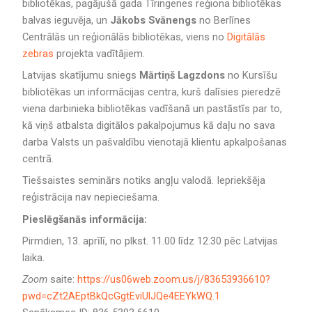
bibliotēkas, pagājušā gada Tīringenes reģiona bibliotēkas
balvas ieguvēja, un
Jākobs Svānengs
no Berlīnes
Centrālās un reģionālās bibliotēkas, viens no
Digitālās
zebras
projekta vadītājiem.
Latvijas skatījumu sniegs
Mārtiņš Lagzdons
no Kursīšu
bibliotēkas un informācijas centra, kurš dalīsies pieredzē
viena darbinieka bibliotēkas vadīšanā un pastāstīs par to,
kā viņš atbalsta digitālos pakalpojumus kā daļu no sava
darba Valsts un pašvaldību vienotajā klientu apkalpošanas
centrā.
Tiešsaistes seminārs notiks angļu valodā. Iepriekšēja
reģistrācija nav nepieciešama.
Pieslēgšanās informācija:
Pirmdien, 13. aprīlī, no plkst. 11.00 līdz 12.30 pēc Latvijas
laika.
Zoom
saite:
https://us06web.zoom.us/j/83653936610?
pwd=cZt2AEptBkQcGgtEviUlJQe4EEYkWQ.1