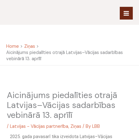
Skip
to
content
Home
Ziņas
Aicinājums piedalīties otrajā Latvijas–Vācijas sadarbības
vebinārā 13. aprīlī
Aicinājums piedalīties otrajā
Latvijas–Vācijas sadarbības
vebinārā 13. aprīlī
/
Latvijas - Vācijas partnerība
,
Ziņas
/ By
LBB
2025. gada pavasarī tika izveidota Latvijas–Vācijas