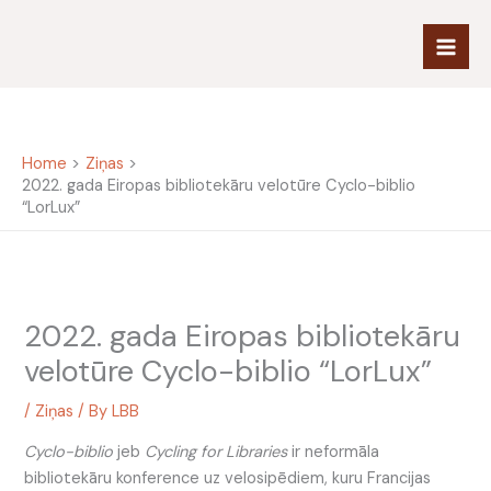
Skip
to
content
Home
Ziņas
2022. gada Eiropas bibliotekāru velotūre Cyclo-biblio
“LorLux”
2022. gada Eiropas bibliotekāru
velotūre Cyclo-biblio “LorLux”
/
Ziņas
/ By
LBB
Cyclo-biblio
jeb
Cycling for Libraries
ir neformāla
bibliotekāru konference uz velosipēdiem, kuru Francijas