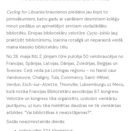
Cycling for Libraries
braucienos piedalos jau kopš to
pirmsākumiem, katru gadu ar vairākiem desmitiem kolēģu
minot pedāļus un apmeklējot simtiem visdažādāko
bibliotēku. Eiropas bibliotekāru velotūre
Cyclo-biblio
ļauj
praktizēt bibliotūrismu, izaicina rotaļīgā un neparastā veidā,
maina klasisko bibliotekāru tēlu.
No 28. maija līdz 2. jūnijam tūre pulcēja 50 velobraucējus no
Francijas, Spānijas, Latvijas, Dānijas, Zviedrijas, Beļģijas un
Šveices. Ceļš veda pa Lotringas reģionu – no Nansī caur
Vandoeuvre, Chaligny, Tula, Commercy, Saint-Mihiel,
Verdun, Esch-sur-Alzette, Thionville, Luksemburgu uz Mecu,
kurā notika Francijas Bibliotekāru asociācijas 67. kongress.
Velotūre un kongress tika organizēts, uzdodot vienkāršu
jautājumu, uz kuru tika meklētas daudzas ne tik vienkāršas
atbildes: “Vai bibliotēkas ir neaizstājamas?”.
Sešās neaizmirstamās dienās:
nobraucām 334 kilometrus;