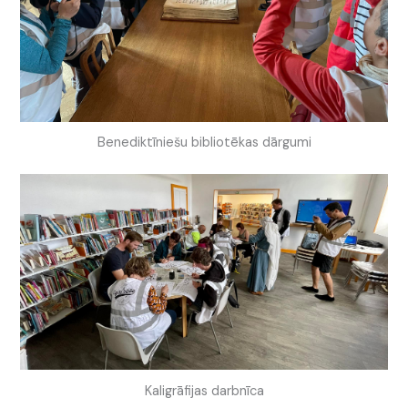
Benediktīniešu bibliotēkas dārgumi
Kaligrāfijas darbnīca