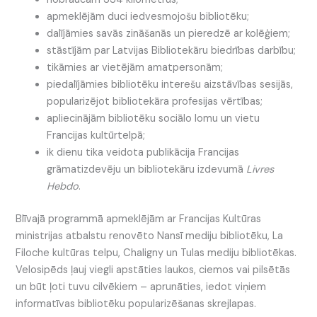
apmeklējām duci iedvesmojošu bibliotēku;
dalījāmies savās zināšanās un pieredzē ar kolēģiem;
stāstījām par Latvijas Bibliotekāru biedrības darbību;
tikāmies ar vietējām amatpersonām;
piedalījāmies bibliotēku interešu aizstāvības sesijās,
popularizējot bibliotekāra profesijas vērtības;
apliecinājām bibliotēku sociālo lomu un vietu
Francijas kultūrtelpā;
ik dienu tika veidota publikācija Francijas
grāmatizdevēju un bibliotekāru izdevumā
Livres
Hebdo
.
Blīvajā programmā apmeklējām ar Francijas Kultūras
ministrijas atbalstu renovēto Nansī mediju bibliotēku, La
Filoche kultūras telpu, Chaligny un Tulas mediju bibliotēkas.
Velosipēds ļauj viegli apstāties laukos, ciemos vai pilsētās
un būt ļoti tuvu cilvēkiem – aprunāties, iedot viņiem
informatīvas bibliotēku popularizēšanas skrejlapas.