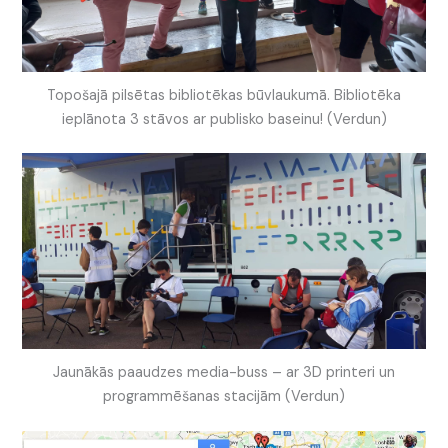
Topošajā pilsētas bibliotēkas būvlaukumā. Bibliotēka
ieplānota 3 stāvos ar publisko baseinu! (Verdun)
Jaunākās paaudzes media-buss – ar 3D printeri un
programmēšanas stacijām (Verdun)