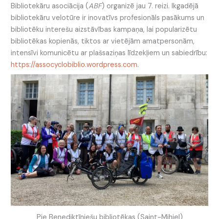
Bibliotekāru asociācija (
ABF
) organizē jau 7. reizi. Ikgadējā
bibliotekāru velotūre ir inovatīvs profesionāls pasākums un
bibliotēku interešu aizstāvības kampaņa, lai popularizētu
bibliotēkas kopienās, tiktos ar vietējām amatpersonām,
intensīvi komunicētu ar plašsaziņas līdzekļiem un sabiedrību:
https://assocyclobiblio.wordpress.com
.
Pie Benediktīniešu bibliotēkas (Saint-Mihiel)