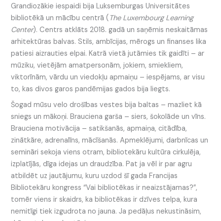
Grandiozākie iespaidi bija Luksemburgas Universitātes
bibliotēkā un mācību centrā (
The Luxembourg Learning
Center
). Centrs atklāts 2018. gadā un saņēmis neskaitāmas
arhitektūras balvas. Stils, ambīcijas, mērogs un finanses lika
patiesi aizrauties elpai. Katrā vietā jutāmies tik gaidīti – ar
mūziku, vietējām amatpersonām, jokiem, smiekliem,
viktorīnām, vārdu un viedokļu apmaiņu – iespējams, ar visu
to, kas divos garos pandēmijas gados bija liegts.
Šogad mūsu velo drošības vestes bija baltas – mazliet kā
sniegs un mākoņi. Brauciena garša – siers, šokolāde un vīns.
Brauciena motivācija – satikšanās, apmaiņa, citādība,
zinātkāre, adrenalīns, mācīšanās. Apmeklējumi, darbnīcas un
semināri sekoja viens otram, bibliotekāru kultūra cirkulēja,
izplatījās, dīga idejas un draudzība. Pat ja vēl ir par agru
atbildēt uz jautājumu, kuru uzdod šī gada Francijas
Bibliotekāru kongress “Vai bibliotēkas ir neaizstājamas?”,
tomēr viens ir skaidrs, ka bibliotēkas ir dzīves telpa, kura
nemitīgi tiek izgudrota no jauna. Ja pedāļus nekustināsim,