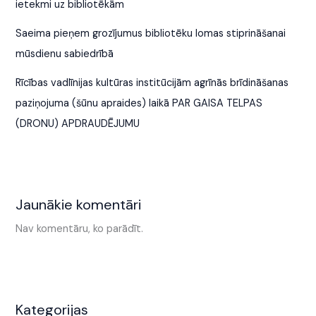
ietekmi uz bibliotēkām
Saeima pieņem grozījumus bibliotēku lomas stiprināšanai
mūsdienu sabiedrībā
Rīcības vadlīnijas kultūras institūcijām agrīnās brīdināšanas
paziņojuma (šūnu apraides) laikā PAR GAISA TELPAS
(DRONU) APDRAUDĒJUMU
Jaunākie komentāri
Nav komentāru, ko parādīt.
Kategorijas