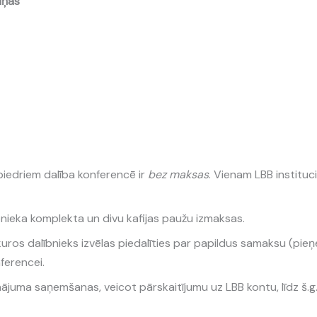
iņas
 biedriem dalība konferencē ir
bez maksas
. Vienam LBB instituc
bnieka komplekta un divu kafijas paužu izmaksas.
ros dalībnieks izvēlas piedalīties par papildus samaksu (pie
ferencei.
ājuma saņemšanas, veicot pārskaitījumu uz LBB kontu, līdz š.g.