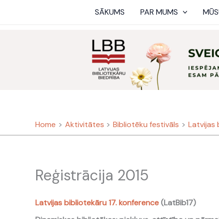
Skip
SĀKUMS
PAR MUMS
MŪS
to
content
Home
Aktivitātes
Bibliotēku festivāls
Latvijas
Reģistrācija 2015
Latvijas bibliotekāru 17. konference
(LatBib17)