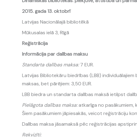
Dinamiskas bibliotēkas: piekļuve, attīstība un pārma
2015. gada 13. oktobrī
Latvijas Nacionālajā bibliotēkā
Mūkusalas ielā 3, Rīgā
Reģistrācija
Informācija par dalības maksu
Standarta dalības maksa:
7 EUR.
Latvijas Bibliotekāru biedrības (LBB) individuālajiem
maksas, bet pārējiem: 3,50 EUR.
LBB biedra un standarta dalības maksā ietilpst dalī
Pielāgota dalības maksa:
atkarīga no pasākumiem, ku
Šiem pasākumiem jāpiesakās, veicot reģistrāciju kon
Dalības maksa jāsamaksā pēc reģistrācijas apstiprin
Rekvizīti: