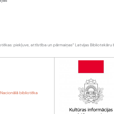
iņas
liotēkas: piekļuve, attīstība un pārmaiņas” Latvijas Bibliotekā
 Nacionālā bibliotēka