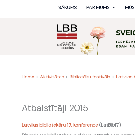
Skip
SĀKUMS
PAR MUMS
MŪS
to
content
Home
Aktivitātes
Bibliotēku festivāls
Latvijas
Atbalstītāji 2015
Latvijas bibliotekāru 17. konference
(LatBib17)