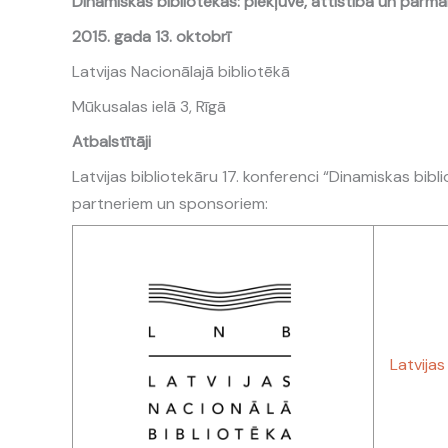
Dinamiskas bibliotēkas: piekļuve, attīstība un pārma
2015. gada 13. oktobrī
Latvijas Nacionālajā bibliotēkā
Mūkusalas ielā 3, Rīgā
Atbalstītāji
Latvijas bibliotekāru 17. konferenci “Dinamiskas bib
partneriem un sponsoriem:
Latvijas