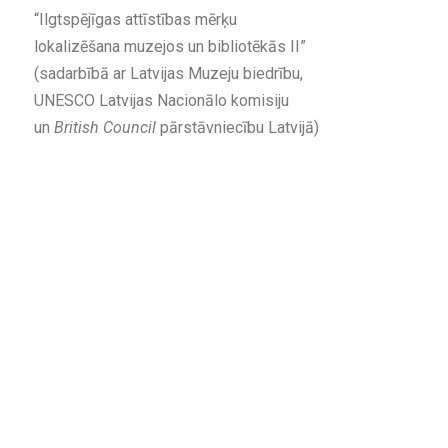
“Ilgtspējīgas attīstības mērķu
lokalizēšana muzejos un bibliotēkās II”
(sadarbībā ar Latvijas Muzeju biedrību,
UNESCO Latvijas Nacionālo komisiju
un
British Council
pārstāvniecību Latvijā)