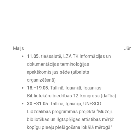
Maijs
Jūn
11.05.
tiešsaistē, LZA TK Informācijas un
dokumentācijas terminoloģijas
apakškomisijas sēde (atbalsts
organizēšanā)
18.–19.05.
Tallinā, Igaunijā, Igaunijas
Bibliotekāru biedrības 12. kongress (dalība)
30.–31.05.
Tallinā, Igaunijā, UNESCO
Līdzdalības programmas projekta “Muzeji,
bibliotēkas un Ilgtspējīgas attīstības mērķi:
kopīgu pieeju pielāgošana lokālā mērogā”