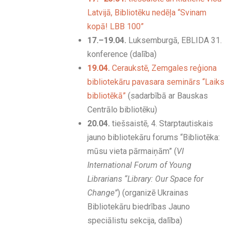
Latvijā, Bibliotēku nedēļa “Svinam
kopā! LBB 100”
17.–19.04.
Luksemburgā, EBLIDA 31.
konference (dalība)
19.04.
Ceraukstē, Zemgales reģiona
bibliotekāru pavasara seminārs “Laiks
bibliotēkā”
(sadarbībā ar Bauskas
Centrālo bibliotēku)
20.04.
tiešsaistē, 4. Starptautiskais
jauno bibliotekāru forums “Bibliotēka:
mūsu vieta pārmaiņām” (
VI
International Forum of Young
Librarians “Library: Our Space for
Change”
) (organizē Ukrainas
Bibliotekāru biedrības Jauno
speciālistu sekcija, dalība)