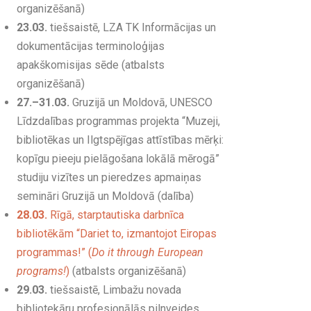
organizēšanā)
23.03.
tiešsaistē, LZA TK Informācijas un
dokumentācijas terminoloģijas
apakškomisijas sēde (atbalsts
organizēšanā)
27.–31.03.
Gruzijā un Moldovā, UNESCO
Līdzdalības programmas projekta “Muzeji,
bibliotēkas un Ilgtspējīgas attīstības mērķi:
kopīgu pieeju pielāgošana lokālā mērogā”
studiju vizītes un pieredzes apmaiņas
semināri Gruzijā un Moldovā (dalība)
28.03.
Rīgā, starptautiska darbnīca
bibliotēkām “Dariet to, izmantojot Eiropas
programmas!” (
Do it through European
programs!
)
(atbalsts organizēšanā)
29.03.
tiešsaistē, Limbažu novada
bibliotekāru profesionālās pilnveides