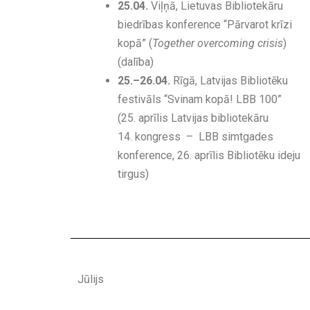
25.04.
Viļņā, Lietuvas Bibliotekāru
biedrības konference “Pārvarot krīzi
kopā” (
Together overcoming crisis
)
(dalība)
25.–26.04.
Rīgā, Latvijas Bibliotēku
festivāls “Svinam kopā! LBB 100”
(25. aprīlis Latvijas bibliotekāru
14. kongress – LBB simtgades
konference, 26. aprīlis Bibliotēku ideju
tirgus)
Jūlijs