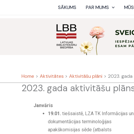
Skip
SĀKUMS
PAR MUMS
MŪS
to
content
Home
Aktivitātes
Aktivitāšu plāni
2023. gada 
2023. gada aktivitāšu plān
Janvāris
19.01.
tiešsaistē, LZA TK Informācijas un
dokumentācijas terminoloģijas
apakškomisijas sēde (atbalsts