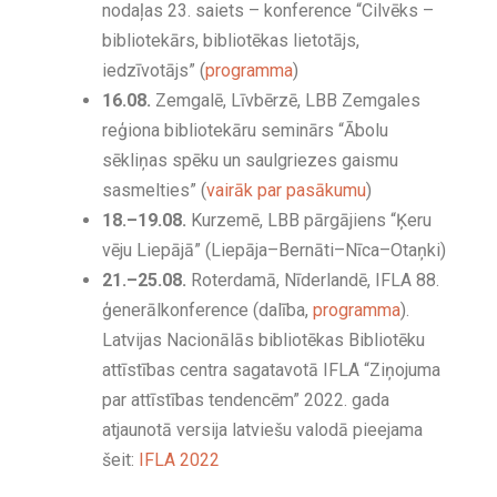
nodaļas 23. saiets – konference “Cilvēks –
bibliotekārs, bibliotēkas lietotājs,
iedzīvotājs” (
programma
)
16.08.
Zemgalē, Līvbērzē, LBB Zemgales
reģiona bibliotekāru seminārs “Ābolu
sēkliņas spēku un saulgriezes gaismu
sasmelties” (
vairāk par pasākumu
)
18.–19.08.
Kurzemē, LBB pārgājiens “Ķeru
vēju Liepājā” (Liepāja–Bernāti–Nīca–Otaņki)
21.–25.08.
Roterdamā, Nīderlandē, IFLA 88.
ģenerālkonference (dalība,
programma
).
Latvijas Nacionālās bibliotēkas Bibliotēku
attīstības centra sagatavotā IFLA “Ziņojuma
par attīstības tendencēm” 2022. gada
atjaunotā versija latviešu valodā pieejama
šeit:
IFLA 2022