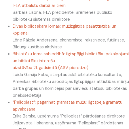
IFLA
atbalsts darbā ar tiem
Barbara Lisona
, IFLA prezidente, Brēmenes publisko
bibliotēku sistēmas direktore
Divas bibliotekāra lomas: mūžizglītība pašattīstībai un
kopienai
Lēne Rākela Andersena
,
ekonomiste, rakstniece, futūriste
,
Bildung
kustības aktīviste
Bibliotēku loma
sabiedrībā: ilgtspējīgi bibliotēku pakalpojumi
un bibliotēku interešu
aizstāvība 21. gadsimtā (ASV pieredze
)
Loida Garsija Febo
, starptautiskā bibliotēku konsultante,
Amerikas Bibliotēku asociācijas
Ilgtspējīgas attīstības mērķu
darba grupas un Komitejas par sieviešu statusu bibliotēkās
priekšsēdētāja
“Pelloplast”: pagarināt grāmatas mūžu: ilgtspēja grāmatu
apvākošanā
Ērika Barska
, uzņēmuma “Pelloplast” pārdošanas direktore
Jeļizaveta Hokanena
,
uzņēmuma “Pelloplast” pārdošanas