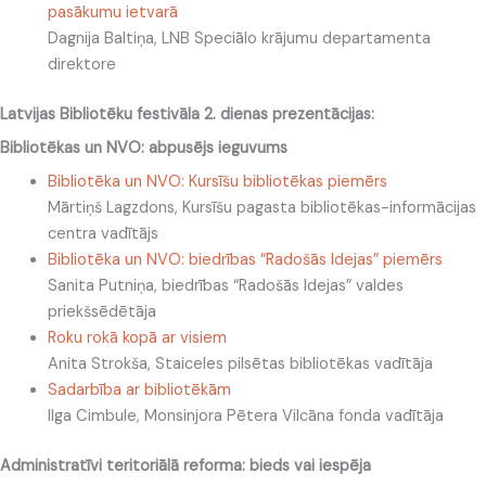
pasākumu ietvarā
Dagnija Baltiņa
, LNB Speciālo krājumu departamenta
direktore
Latvijas Bibliotēku festivāla 2. dienas prezentācijas:
Bibliotēkas un NVO: abpusējs ieguvums
Bibliotēka un NVO: Kursīšu bibliotēkas piemērs
Mārtiņš Lagzdons, Kursīšu pagasta bibliotēkas-informācijas
centra vadītājs
Bibliotēka un NVO: biedrības “Radošās Idejas” piemērs
Sanita Putniņa, biedrības “Radošās Idejas” valdes
priekšsēdētāja
Roku rokā kopā ar visiem
Anita Strokša, Staiceles pilsētas bibliotēkas vadītāja
Sadarbība ar bibliotēkām
Ilga Cimbule, Monsinjora Pētera Vilcāna fonda vadītāja
Administratīvi teritoriālā reforma: bieds vai iespēja