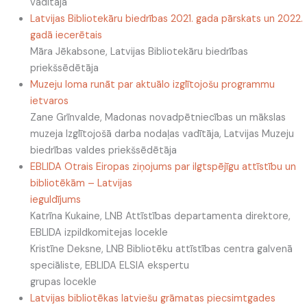
vadītāja
Latvijas Bibliotekāru biedrības 2021. gada pārskats un 2022.
gadā iecerētais
Māra Jēkabsone
, Latvijas Bibliotekāru biedrības
priekšsēdētāja
Muzeju loma runāt par aktuālo izglītojošu programmu
ietvaros
Zane Grīnvalde
, Madonas novadpētniecības un mākslas
muzeja Izglītojošā darba nodaļas
vadītāja, Latvijas Muzeju
biedrības valdes priekšsēdētāja
EBLIDA Otrais Eiropas ziņojums par ilgtspējīgu attīstību un
bibliotēkām
–
Latvijas
ieguldījums
Katrīna Kukaine
, LNB Attīstības departamenta direktore,
EBLIDA izpildkomitejas locekle
Kristīne Deksne
, LNB Bibliotēku attīstības centra galvenā
speciāliste, EBLIDA ELSIA ekspertu
grupas locekle
Latvijas bibliotēkas latviešu grāmat
as piecsimtgades