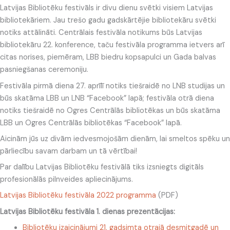
Latvijas Bibliotēku festivāls ir divu dienu svētki visiem Latvijas
bibliotekāriem. Jau trešo gadu gadskārtējie bibliotekāru svētki
notiks attālināti. Centrālais festivāla notikums būs Latvijas
bibliotekāru 22. konference, taču festivāla programma ietvers arī
citas norises, piemēram, LBB biedru kopsapulci un Gada balvas
pasniegšanas ceremoniju.
Festivāla pirmā diena 27. aprīlī notiks tiešraidē no LNB studijas un
būs skatāma LBB un LNB “Facebook” lapā; festivāla otrā diena
notiks tiešraidē no Ogres Centrālās bibliotēkas un būs skatāma
LBB un Ogres Centrālās bibliotēkas “Facebook” lapā.
Aicinām jūs uz divām iedvesmojošām dienām, lai smeltos spēku un
pārliecību savam darbam un tā vērtībai!
Par dalību Latvijas Bibliotēku festivālā tiks izsniegts digitāls
profesionālās pilnveides apliecinājums.
Latvijas Bibliotēku festivāla 2022 programma
(PDF)
Latvijas Bibliotēku festivāla 1. dienas prezentācijas:
Bibliotēku izaicinājumi 21. gadsimta otrajā desmitgadē un