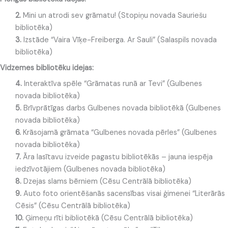
2.
Mini un atrodi sev grāmatu! (Stopiņu novada Sauriešu
bibliotēka)
3.
Izstāde “Vaira Vīķe-Freiberga. Ar Sauli” (Salaspils novada
bibliotēka)
Vidzemes bibliotēku idejas:
4.
Interaktīva spēle “Grāmatas runā ar Tevi” (Gulbenes
novada bibliotēka)
5.
Brīvprātīgas darbs Gulbenes novada bibliotēkā (Gulbenes
novada bibliotēka)
6.
Krāsojamā grāmata “Gulbenes novada pērles” (Gulbenes
novada bibliotēka)
7.
Āra lasītavu izveide pagastu bibliotēkās – jauna iespēja
iedzīvotājiem (Gulbenes novada bibliotēka)
8.
Dzejas slams bērniem (Cēsu Centrālā bibliotēka)
9.
Auto foto orientēšanās sacensības visai ģimenei “Literārās
Cēsis” (Cēsu Centrālā bibliotēka)
10.
Ģimeņu rīti bibliotēkā (Cēsu Centrālā bibliotēka)