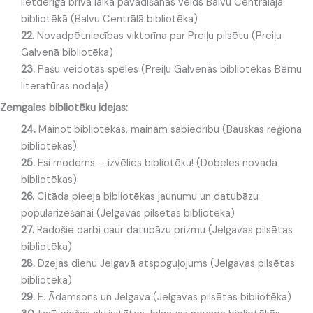
lietderīga brīvā laika pavadīšanas veids Balvu Centrālajā
bibliotēkā (Balvu Centrālā bibliotēka)
22.
Novadpētniecības viktorīna par Preiļu pilsētu (Preiļu
Galvenā bibliotēka)
23.
Pašu veidotās spēles (Preiļu Galvenās bibliotēkas Bērnu
literatūras nodaļa)
Zemgales bibliotēku idejas:
24.
Mainot bibliotēkas, mainām sabiedrību (Bauskas reģiona
bibliotēkas)
25.
Esi moderns – izvēlies bibliotēku! (Dobeles novada
bibliotēkas)
26.
Citāda pieeja bibliotēkas jaunumu un datubāzu
popularizēšanai (Jelgavas pilsētas bibliotēka)
27.
Radošie darbi caur datubāzu prizmu (Jelgavas pilsētas
bibliotēka)
28.
Dzejas dienu Jelgavā atspoguļojums (Jelgavas pilsētas
bibliotēka)
29.
E. Ādamsons un Jelgava (Jelgavas pilsētas bibliotēka)