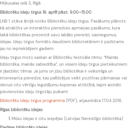
Mūkusalas ielā 3, Rīgā
Bibliotēku ideju tirgus 18. aprīlī plkst. 9.00–15.00
LNB 1. stāva ātrijā notiks Bibliotēku ideju tirgus. Pasākums plānots
kā atraktīvs un interaktīvs pieredzes apmaiņas pasākums, kura
laikā bibliotēkas prezentē savu labāko pieredzi, sasniegumus,
idejas. Ideju tirgus formāts daudziem bibliotekāriem ir pazīstams
jau no iepriekšējiem gadiem.
Ideju tirgus moto saskan ar Bibliotēku festivāla tēmu: “Mainās
bibliotēka, mainās sabiedrība”, un visiem Ideju tirgus pieteikumiem
ir jāatbilst tēmai. Ja jums un jūsu bibliotēkai ir veiksmīga un
interesanta pieredze, kas palīdzējusi veikt pozitīvas pārmaiņas vai
devusi citu vērtīgu ieguldījumu kopienas attīstībā, laipni aicināti
pievienoties ideju tirgotāju pulkam!
Bibliotēku ideju tirgus programma
(PDF), atjaunināta 17.04.2018.
Rīgas bibliotēku idejas:
1.
Mūsu idejas ir citu iespējas (Latvijas Neredzīgo bibliotēka)
Pierīgas bibliotēku idejas: