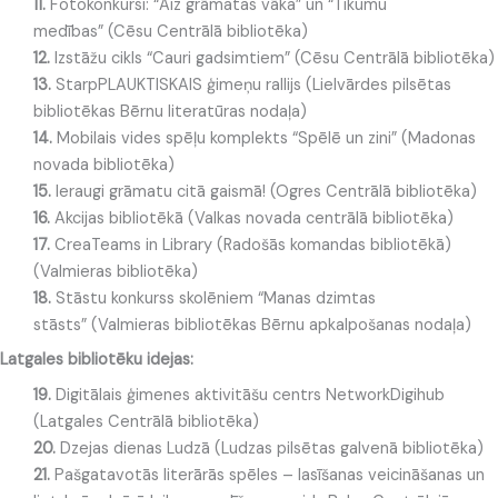
11.
Fotokonkursi: “Aiz grāmatas vāka” un “Tikumu
medības” (Cēsu Centrālā bibliotēka)
12.
Izstāžu cikls “Cauri gadsimtiem” (Cēsu Centrālā bibliotēka)
13.
StarpPLAUKTISKAIS ģimeņu rallijs (Lielvārdes pilsētas
bibliotēkas Bērnu literatūras nodaļa)
14.
Mobilais vides spēļu komplekts “Spēlē un zini” (Madonas
novada bibliotēka)
15.
Ieraugi grāmatu citā gaismā! (Ogres Centrālā bibliotēka)
16.
Akcijas bibliotēkā (Valkas novada centrālā bibliotēka)
17.
CreaTeams in Library (Radošās komandas bibliotēkā)
(Valmieras bibliotēka)
18.
Stāstu konkurss skolēniem “Manas dzimtas
stāsts” (Valmieras bibliotēkas Bērnu apkalpošanas nodaļa)
Latgales bibliotēku idejas:
19.
Digitālais ģimenes aktivitāšu centrs NetworkDigihub
(Latgales Centrālā bibliotēka)
20.
Dzejas dienas Ludzā (Ludzas pilsētas galvenā bibliotēka)
21.
Pašgatavotās literārās spēles – lasīšanas veicināšanas un