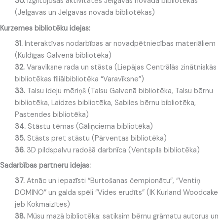
30.
Izglītojošas aktivitātes Jelgavas novada bibliotēkās
(
Jelgavas un Jelgavas novada bibliotēkas
)
Kurzemes bibliotēku idejas:
31.
Interaktīvas nodarbības ar novadpētniecības materiāliem
(Kuldīgas Galvenā bibliotēka)
32.
Varavīksne rada un stāsta (Liepājas Centrālās zinātniskās
bibliotēkas filiālbibliotēka “Varavīksne”)
33.
Talsu ideju mēriņš (Talsu Galvenā bibliotēka, Talsu bērnu
bibliotēka, Laidzes bibliotēka, Sabiles bērnu bibliotēka,
Pastendes bibliotēka)
34.
Stāstu tēmas (Gāliņciema bibliotēka)
35.
Stāsts pret stāstu (Pārventas bibliotēka)
36.
3D pildspalvu radošā darbnīca (Ventspils bibliotēka)
Sadarbības partneru idejas:
37.
Atnāc un iepazīsti “Burtošanas čempionātu”, “Ventiņ
DOMINO” un galda spēli “Vides erudīts” (IK Kurland Woodcake
jeb Kokmaizītes)
38.
Mūsu mazā bibliotēka: satiksim bērnu grāmatu autorus un