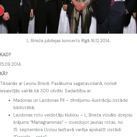
L. Brieža jubilejas koncerts Rīgā 16.12.2014.
KAD?
15.09.2014.
KĀ?
Tikšanās ar Leonu Briedi. Pasākuma sagatavošanā, norisē
iesaistījās vairāk kā 300 cilvēki. Sadarbība ar:
Madonas un Lazdonas PII – zīmējumu-ilustrāciju izstāde
bibliotēkā;
Lazdonas rotu veidotāju klubiņu – L. Brieža vizuālo dzejoļu
krājums “Mariagrammas” – izveidojot jaunas rotas, no
15. septembra Uzziņu lasītavā varēja apskatīt izstādi: