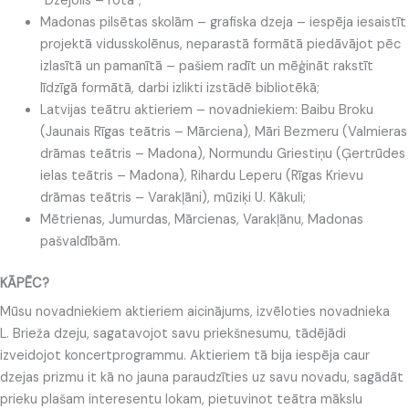
“Dzejolis – rota”;
Madonas pilsētas skolām – grafiska dzeja – iespēja iesaistīt
projektā vidusskolēnus, neparastā formātā piedāvājot pēc
izlasītā un pamanītā – pašiem radīt un mēģināt rakstīt
līdzīgā formātā, darbi izlikti izstādē bibliotēkā;
Latvijas teātru aktieriem – novadniekiem: Baibu Broku
(Jaunais Rīgas teātris – Mārciena), Māri Bezmeru (Valmieras
drāmas teātris – Madona), Normundu Griestiņu (Ģertrūdes
ielas teātris – Madona), Rihardu Leperu (Rīgas Krievu
drāmas teātris – Varakļāni), mūziķi U. Kākuli;
Mētrienas, Jumurdas, Mārcienas, Varakļānu, Madonas
pašvaldībām.
KĀPĒC?
Mūsu novadniekiem aktieriem aicinājums, izvēloties novadnieka
L. Brieža dzeju, sagatavojot savu priekšnesumu, tādējādi
izveidojot koncertprogrammu. Aktieriem tā bija iespēja caur
dzejas prizmu it kā no jauna paraudzīties uz savu novadu, sagādāt
prieku plašam interesentu lokam, pietuvinot teātra mākslu