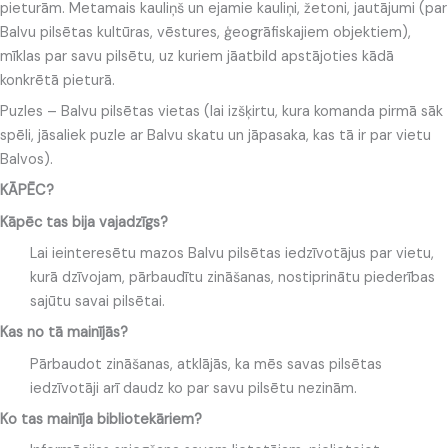
pieturām. Metamais kauliņš un ejamie kauliņi, žetoni, jautājumi (par
Balvu pilsētas kultūras, vēstures, ģeogrāfiskajiem objektiem),
mīklas par savu pilsētu, uz kuriem jāatbild apstājoties kādā
konkrētā pieturā.
Puzles – Balvu pilsētas vietas (lai izšķirtu, kura komanda pirmā sāk
spēli, jāsaliek puzle ar Balvu skatu un jāpasaka, kas tā ir par vietu
Balvos).
KĀPĒC?
Kāpēc tas bija vajadzīgs?
Lai ieinteresētu mazos Balvu pilsētas iedzīvotājus par vietu,
kurā dzīvojam, pārbaudītu zināšanas, nostiprinātu piederības
sajūtu savai pilsētai.
Kas no tā mainījās?
Pārbaudot zināšanas, atklājās, ka mēs savas pilsētas
iedzīvotāji arī daudz ko par savu pilsētu nezinām.
Ko tas mainīja bibliotekāriem?