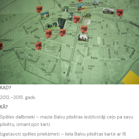
KAD?
2012.–2015. gads.
KĀ?
Spēles dalībnieki – mazie Balvu pilsētas iedzīvotāji ceļo pa savu
pilsētu, izmantojot karti.
Izgatavoti spēles priekšmeti – liela Balvu pilsētas karte ar 16