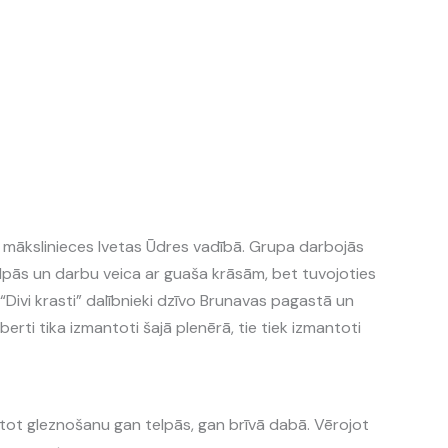
s mākslinieces Ivetas Ūdres vadībā. Grupa darbojās
elpās un darbu veica ar guaša krāsām, bet tuvojoties
 “Divi krasti” dalībnieki dzīvo Brunavas pagastā un
ti tika izmantoti šajā plenērā, tie tiek izmantoti
tot gleznošanu gan telpās, gan brīvā dabā. Vērojot