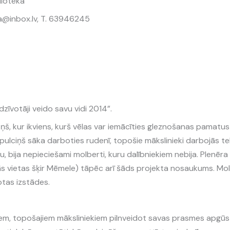
liotēkā
isa@inbox.lv, T. 63946245
dzīvotāji veido savu vidi 2014”.
ņš, kur ikviens, kurš vēlas var iemācīties gleznošanas pamatu
 pulciņš sāka darboties rudenī, topošie mākslinieki darbojās t
u, bija nepieciešami molberti, kuru dalībniekiem nebija. Plenēra
vietas šķir Mēmele) tāpēc arī šāds projekta nosaukums. Molber
otas izstādes.
jiem, topošajiem māksliniekiem pilnveidot savas prasmes apgūs