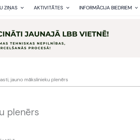
U ZIŅAS
AKTIVITĀTES
INFORMĀCIJA BIEDRIEM
rasti, jauno mākslinieku plenērs
ku plenērs