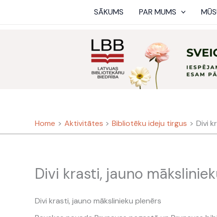
Skip
SĀKUMS
PAR MUMS
MŪS
to
content
Home
Aktivitātes
Bibliotēku ideju tirgus
Divi k
Divi krasti, jauno mākslinie
Divi krasti, jauno mākslinieku plenērs