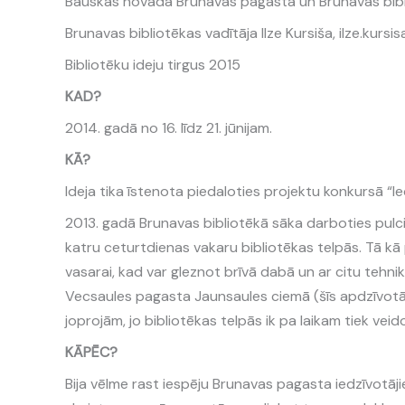
Bauskas novada Brunavas pagastā un Brunavas bib
Brunavas bibliotēkas vadītāja Ilze Kursiša, ilze.kurs
Bibliotēku ideju tirgus 2015
KAD?
2014. gadā no 16. līdz 21. jūnijam.
KĀ?
Ideja tika īstenota piedaloties projektu konkursā “Ie
2013. gadā Brunavas bibliotēkā sāka darboties pulci
katru ceturtdienas vakaru bibliotēkas telpās. Tā kā
vasarai, kad var gleznot brīvā dabā un ar citu tehnik
Vecsaules pagasta Jaunsaules ciemā (šīs apdzīvotās 
joprojām, jo bibliotēkas telpās ik pa laikam tiek veid
KĀPĒC?
Bija vēlme rast iespēju Brunavas pagasta iedzīvotā