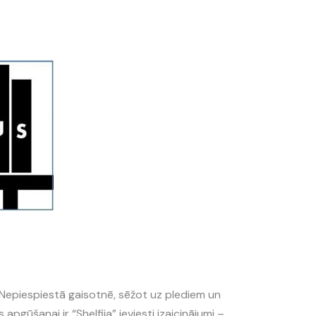
. Nepiespiestā gaisotnē, sēžot uz plediem un
pgūšanai ir “Shelfija” ieviesti izaicinājumi –