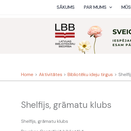
Skip
SĀKUMS
PAR MUMS
MŪS
to
content
Home
Aktivitātes
Bibliotēku ideju tirgus
Shelfi
Shelfijs, grāmatu klubs
Shelfijs, grāmatu klubs