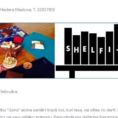
 Madara Maslova, T. 22107813
 februāra.
bu “Jums” aicina sanākt kopā tos, kuri lasa, vai vēlas to darīt
īto vai savu mīļāko grāmatu. Pamudinājums dažādas literatūras a