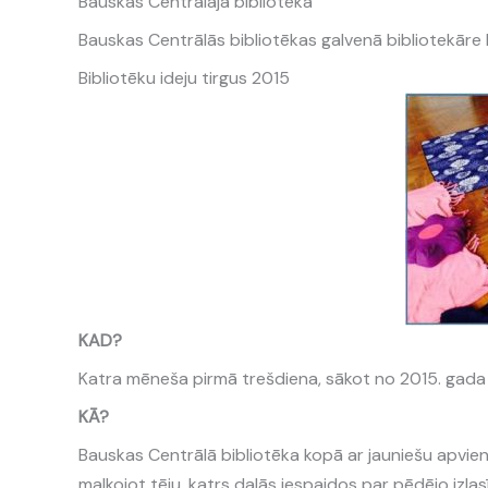
Bauskas Centrālajā bibliotēkā
Bauskas Centrālās bibliotēkas galvenā bibliotekāre
Bibliotēku ideju tirgus 2015
KAD?
Katra mēneša pirmā trešdiena, sākot no 2015. gada
KĀ?
Bauskas Centrālā bibliotēka kopā ar jauniešu apvienī
malkojot tēju, katrs dalās iespaidos par pēdējo izlas