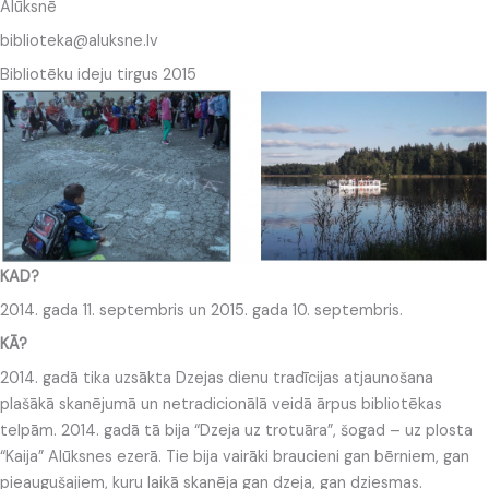
Alūksnē
biblioteka@aluksne.lv
Bibliotēku ideju tirgus 2015
KAD?
2014. gada 11. septembris un 2015. gada 10. septembris.
KĀ?
2014. gadā tika uzsākta Dzejas dienu tradīcijas atjaunošana
plašākā skanējumā un netradicionālā veidā ārpus bibliotēkas
telpām. 2014. gadā tā bija “Dzeja uz trotuāra”, šogad – uz plosta
“Kaija” Alūksnes ezerā. Tie bija vairāki braucieni gan bērniem, gan
pieaugušajiem, kuru laikā skanēja gan dzeja, gan dziesmas.