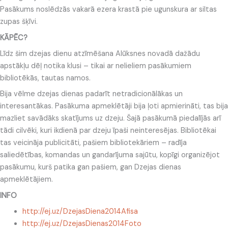
Pasākums noslēdzās vakarā ezera krastā pie ugunskura ar siltas
zupas šķīvi.
KĀPĒC?
Līdz šim dzejas dienu atzīmēšana Alūksnes novadā dažādu
apstākļu dēļ notika klusi – tikai ar nelieliem pasākumiem
bibliotēkās, tautas namos.
Bija vēlme dzejas dienas padarīt netradicionālākas un
interesantākas. Pasākuma apmeklētāji bija ļoti apmierināti, tas bija
mazliet savādāks skatījums uz dzeju. Šajā pasākumā piedalījās arī
tādi cilvēki, kuri ikdienā par dzeju īpaši neinteresējas. Bibliotēkai
tas veicināja publicitāti, pašiem bibliotekāriem – radīja
saliedētības, komandas un gandarījuma sajūtu, kopīgi organizējot
pasākumu, kurš patika gan pašiem, gan Dzejas dienas
apmeklētājiem.
INFO
http://ej.uz/DzejasDiena2014Afisa
http://ej.uz/DzejasDienas2014Foto