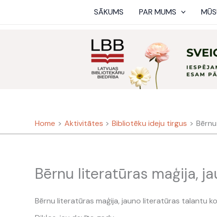
Skip
SĀKUMS
PAR MUMS
MŪS
to
content
Home
Aktivitātes
Bibliotēku ideju tirgus
Bērnu 
Bērnu literatūras maģija, j
Bērnu literatūras maģija, jauno literatūras talantu k