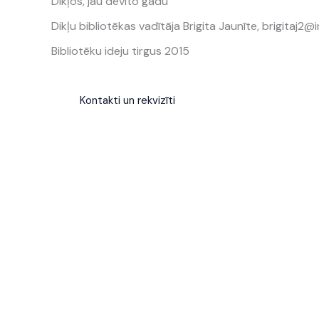
Dikļos, jau devīto gadu
Dikļu bibliotēkas vadītāja Brigita Jaunīte, brigitaj2@
Bibliotēku ideju tirgus 2015
Kontakti un rekvizīti